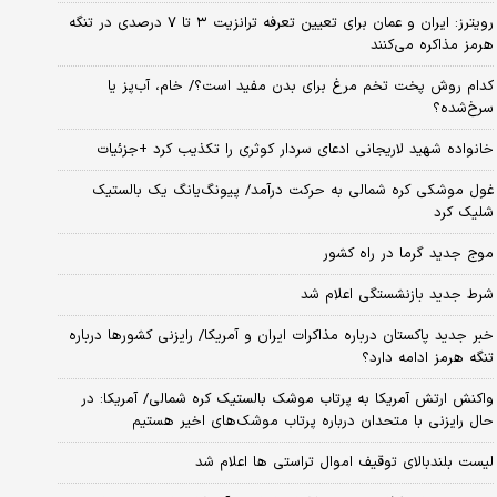
رویترز: ایران و عمان برای تعیین تعرفه ترانزیت ۳ تا ۷ درصدی در تنگه
هرمز مذاکره می‌کنند
کدام روش پخت تخم مرغ برای بدن مفید است؟/ خام، آب‌پز یا
سرخ‌شده؟
خانواده شهید لاریجانی ادعای سردار کوثری را تکذیب کرد +جزئیات
غول موشکی کره شمالی به حرکت درآمد/ پیونگ‌یانگ یک بالستیک
شلیک کرد
موج جدید گرما در راه کشور
شرط جدید بازنشستگی اعلام شد
خبر جدید پاکستان درباره مذاکرات ایران و آمریکا/ رایزنی کشورها درباره
تنگه هرمز ادامه دارد؟
واکنش ارتش آمریکا به پرتاب موشک بالستیک کره شمالی/ آمریکا: در
حال رایزنی با متحدان درباره پرتاب موشک‌های اخیر هستیم
لیست بلندبالای توقیف اموال تراستی ها اعلام شد