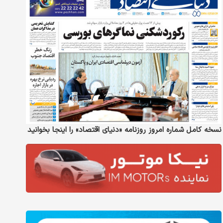
نسخه کامل شماره امروز روزنامه «دنیای‌ اقتصاد» را اینجا بخوانید