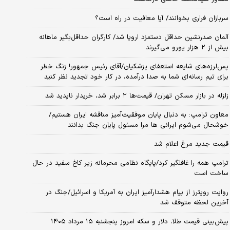
سربازان فراری بخوانند/ آیا معافیت در راه است؟
آلمان صدرنشین حداقل دستمزد اروپا شد/ کارگران حداقل‌بگیر ماهانه
بیش از ۲ هزار یورو می‌گیرند
پس‌لرزه‌های شایعه استعفای پزشکیان/آقای رئیس جمهور! زنگ خطر
برای تیم رسانه‌ای شما به صدا درآمده، در کار خود تجدید نظر کنید
زلزله در بازار مسکن تهران/ قیمت‌ها ۲ برابر شد، خریدار ناپدید شد
معاون ترامپ: به دنبال پایان موفقیت‌آمیز مناقشه ایران هستیم/
خوشحال می‌شوم ایرانی ها مرا مسئول پایان جنگ بدانند
قیمت جدید مرغ اعلام شد
ترامپ همه را غافلگیر کرد/پایگاه نظامی محرمانه زیر کاخ سفید در حال
ساخت است
روایت رویترز از پیام هشدارآمیز ایران به آمریکا و اسرائیل/جنگ در
آخرین لحظه متوقف شد
پیش‌بینی قیمت طلا، دلار و سکه امروز پنجشنبه ۱۵ مرداد ۱۴۰۵