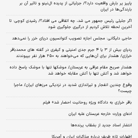
پاییز پر بارش واقعیت دارد؟/ جزئیاتی از پدیده ال‌نینو و تاثیر آن بر
بارندگی‌ها در ایران
اگر جلیلی رئیس جمهور می شد، چه اتفاقی می افتاد؟/ رشیدی کوچی: تا
آخرین لحظه تلاش کردیم از درگیری جلوگیری شود
حاجی دلیگانی: مجلس اجازه تصویب کنوانسیون دریای خزر را نمی‌دهد
ردپای بیش از ۳ یا ۴ جرم جدی امنیتی و کیفری در گفته های محمدباقر
خرازی/ هشدار برای آن‌هایی که می‌خواهند به ۲۵۰ هزار نفر بپیوندند
هشدار صریح مقام عراقی به عربستان/ موشکها تنها با موشک پاسخ داده
خواهد شد و آتش تنها با آتش مقابله خواهد شد
وقوع چندین انفجار و تیراندازی شدید در نزدیکی مرز‌های ایران/ ماجرا
چیست؟
باقر خرازی به دادگاه ویژه روحانیت احضار شد+ فیلم
ادعای وزارت خارجه عربستان علیه ایران
انتشار اسناد جدید از بشقاب پرنده‌ها
اظهارات تازه ظریف درباره مذاکرات ایران و آمریکا