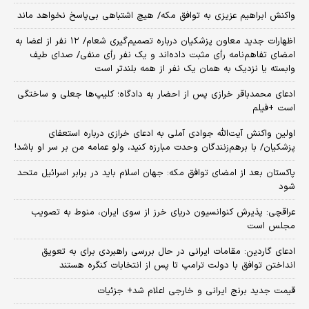
واکنش ابراهیم عزیزی به توافق مکه/ هیچ اشتباهی بی‌پاسخ نخواهد ماند
اظهارات جدید معاون پزشکیان درباره تصمیم‌گیری شعام/ ۱۲ نفر از اعضا به
امضای تفاهم‌نامه رأی مثبت داده‌اند و یک نفر رأی منفی/ صدای طیف
وابسته یا نزدیک به همان یک نفر از همه بلندتر است
ادعای محمدباقر خرازی پس از احضار به دادگاه؛ کلیپ‌ها جعلی و ساختگی
است +فیلم
اولین واکنش آیت‌الله جوادی آملی به ادعای خرازی درباره استعفای
پزشکیان/ با برهم‌زنندگان وحدت مبارزه کنید، ولو عمامه من بر سر او باشد!
پاکستان بعد از امضای توافق مکه: جهان اسلام باید در برابر اسرائیل متحد
شود
عراقچی: پذیرش کنوانسیون دریای خرز از سوی ایران، منوط به تصویب
مجلس است
ادعای گاردین: مقامات ایرانی در حال بررسی راهبردی برای به تعویق
انداختن توافق با دولت ترامپ تا پس از انتخابات کنگره هستند
قیمت جدید برنج ایرانی و خارجی اعلام شد+ جزئیات