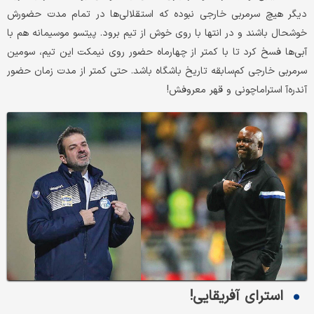
دیگر هیچ سرمربی خارجی نبوده که استقلالی‌ها در تمام مدت حضورش
خوشحال باشند و در انتها با روی خوش از تیم برود. پیتسو موسیمانه هم با
آبی‌ها فسخ کرد تا با کمتر از چهارماه حضور روی نیمکت این تیم، سومین
سرمربی خارجی کم‌سابقه تاریخ باشگاه باشد. حتی کمتر از مدت زمان حضور
آندره‌آ استراماچونی و قهر معروفش!
استرای آفریقایی!