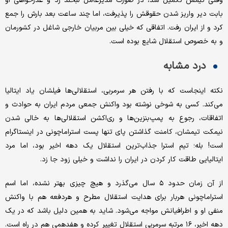
وقتی تیمش تکمیل شد، در صورت مدیرعامل لبخند زد و عذرخواهی او
بابت دیر واریز شدن حقوقش را پذیرفت، اما چند ساعت بعد بارش را جمع
کرد و از ایران رفت. اتفاقی که خیلی بین مربیان خارجی شاغل در کشورمان
و به خصوص استقلال شایع بوده است.
درد مشابه
نکته اینجاست که با رفتن هر سرمربی، استقلالی‌ها فیلشان یاد ایتالیا
می‌کند. کسی به شوخی نوشته بود واکنش جمعی مردم ایران به حوادث و
اتفاقات، رجوع به پمپ‌بنزین‌ها و ری‌اکشن استقلالی‌ها به خالی شدن
نیمکت تیمشان، کامنت گذاشتن پای تنها پست استراماچونی در اینستاگرام
است! بله؛ تیم استرا جذاب‌ترین استقلال یک دهه اخیر بود، اما مرد
ایتالیایی طاقت کار کردن در ایران را نداشت و خیلی زود جا زد.
از آن زمان حدود ۵ سال می‌گذرد و هیچ چیزی بهتر نشده، اما اسم
استراماچونی هربار برای هدایت استقلال مطرح و هردفعه هم با واکنش
منفی او و اطرافیانش مواجه می‌شود. شاید به همین دلیل باشد که در یک
دهه اخیر، ۱۶ مرتبه سرمربی‌ استقلال تغییر کرده و هفدهمی هم در راه است.