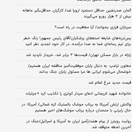
آلمان صدرنشین حداقل دستمزد اروپا شد/ کارگران حداقل‌بگیر ماهانه
بیش از ۲ هزار یورو می‌گیرند
سربازان فراری بخوانند/ آیا معافیت در راه است؟
پس‌لرزه‌های شایعه استعفای پزشکیان/آقای رئیس جمهور! زنگ خطر
برای تیم رسانه‌ای شما به صدا درآمده، در کار خود تجدید نظر کنید
زلزله در بازار مسکن تهران/ قیمت‌ها ۲ برابر شد، خریدار ناپدید شد
معاون ترامپ: به دنبال پایان موفقیت‌آمیز مناقشه ایران هستیم/
خوشحال می‌شوم ایرانی ها مرا مسئول پایان جنگ بدانند
قیمت جدید مرغ اعلام شد
خانواده شهید لاریجانی ادعای سردار کوثری را تکذیب کرد +جزئیات
واکنش ارتش آمریکا به پرتاب موشک بالستیک کره شمالی/ آمریکا: در
حال رایزنی با متحدان درباره پرتاب موشک‌های اخیر هستیم
روایت رویترز از پیام هشدارآمیز ایران به آمریکا و اسرائیل/جنگ در
آخرین لحظه متوقف شد