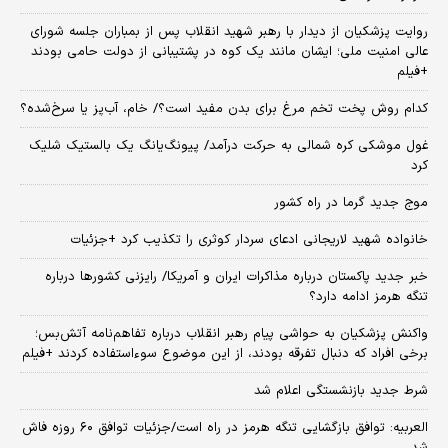
روایت پزشکیان از دیدار با رهبر شهید انقلاب پس از بمباران جلسه شورای
عالی امنیت ملی؛ ایشان مانند یک کوه در پشتیبانی از دولت حامی بودند
+فیلم
کدام روش پخت تخم مرغ برای بدن مفید است؟/ خام، آب‌پز یا سرخ‌شده؟
غول موشکی کره شمالی به حرکت درآمد/ پیونگ‌یانگ یک بالستیک شلیک
کرد
موج جدید گرما در راه کشور
خانواده شهید لاریجانی ادعای سردار کوثری را تکذیب کرد +جزئیات
خبر جدید پاکستان درباره مذاکرات ایران و آمریکا/ رایزنی کشورها درباره
تنگه هرمز ادامه دارد؟
واکنش پزشکیان به حواشی پیام رهبر انقلاب درباره تفاهم‌نامه آتش‌بس؛
برخی افراد که دنبال تفرقه بودند، از این موضوع سوءاستفاده کردند +فیلم
شرط جدید بازنشستگی اعلام شد
العربیه: توافق بازگشایی تنگه هرمز در راه است/جزئیات توافق ۶۰ روزه فاش
شد