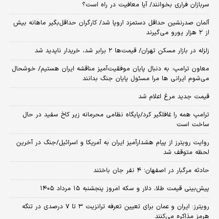
سربازان فراری بخوانند/ آیا معافیت در راه است؟
آلمان صدرنشین حداقل دستمزد اروپا شد/ کارگران حداقل‌بگیر ماهانه بیش
از ۲ هزار یورو می‌گیرند
زلزله در بازار مسکن تهران/ قیمت‌ها ۲ برابر شد، خریدار ناپدید شد
معاون ترامپ: به دنبال پایان موفقیت‌آمیز مناقشه ایران هستیم/ خوشحال
می‌شوم ایرانی ها مرا مسئول پایان جنگ بدانند
قیمت جدید مرغ اعلام شد
ترامپ همه را غافلگیر کرد/پایگاه نظامی محرمانه زیر کاخ سفید در حال
ساخت است
روایت رویترز از پیام هشدارآمیز ایران به آمریکا و اسرائیل/جنگ در آخرین
لحظه متوقف شد
حادثه مرگبار در اصفهان؛ ۴ نفر جان باختند
پیش‌بینی قیمت طلا، دلار و سکه امروز پنجشنبه ۱۵ مرداد ۱۴۰۵
رویترز: ایران و عمان برای تعیین تعرفه ترانزیت ۳ تا ۷ درصدی در تنگه
هرمز مذاکره می‌کنند