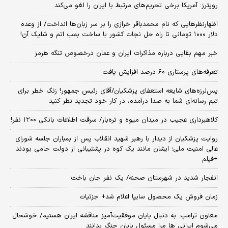
رویترز: آمریکا برخی تحریم‌های مرتبط با ایران را لغو می‌کند
اظهارنظرهایی که نام محمدباقر خرازی را بر سر زبان‌ها انداخت/ از وعده
دلار ۱۰۰۰ تومانی تا راه حل نجات کشور با ساخت بمب اتم و شلیک آن!
خبر مهم بقایی درباره مذاکرات ایران و عمان درخصوص تنگه هرمز
تعرفه‌های پرستاری ۶۰ درصد افزایش یافت
پس‌لرزه‌های شایعه استعفای پزشکیان/آقای رئیس جمهور! زنگ خطر برای
تیم رسانه‌ای شما به صدا درآمده، در کار خود تجدید نظر کنید
کلاهبرداری عجیب در میدان میوه و تره‌بار/ سرقت اطلاعات بانکی ۱۲۰۰ نفر!
روایت پزشکیان از دیدار با رهبر شهید انقلاب پس از بمباران جلسه شورای
عالی امنیت ملی؛ ایشان مانند یک کوه در پشتیبانی از دولت حامی بودند
+فیلم
انفجار شدید در شهرستان صحنه/ یک نفر جان باخت
زمان فروش یک محصول سایپا اعلام شد+ جزئیات
معاون ترامپ: به دنبال پایان موفقیت‌آمیز مناقشه ایران هستیم/ خوشحال
می‌شوم ایرانی ها مرا مسئول پایان جنگ بدانند