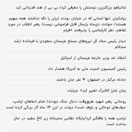
نتانیاهو بزرگترین دوستش را معرفی کرد/ بی بی از هند قدردانی کرد
پزشکیان: تنها کسانی که در خیابان بودند ایران را نگه نداشتند همه سهیم
هستند/ حوادث دی‌ماه پارسال قابل فراموشی نیست/ رهبر انقلاب در مورد
تفاهم، نظر کارشناسی را پذیرفتند +فیلم
دیدار رئیس ستاد کل نیروهای مسلح عربستان سعودی با فرمانده ارشد
سنتکام
انتقاد تند وزیر خارجه عربستان از اسرائیل
رئیس کمیسیون امنیت ملی به آمریکا هشدار داد
حادثه مرگبار در اصفهان؛ ۴ نفر جان باختند
زمان شارژ کالابرگ تغییر کرد+ جزئیات
روحانی: رهبر شهید هیچ‌وقت دنبال جنگ نبودند/ تمام ادعاهای ترامپ،
حرف‌های توخالی و بلوف است/ دولت در این ۱۴ ماه کار بزرگی کرده است
ترامپ همه را غافلگیر کرد/پایگاه نظامی محرمانه زیر کاخ سفید در حال
ساخت است