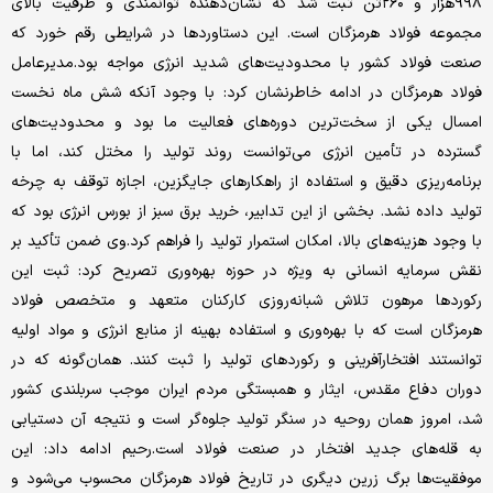
۹۹۸هزار و ۲۶۰تن ثبت شد که نشان‌دهنده توانمندی و ظرفیت بالای
مجموعه فولاد هرمزگان است. این دستاوردها در شرایطی رقم خورد که
صنعت فولاد کشور با محدودیت‌های شدید انرژی مواجه بود.مدیرعامل
فولاد هرمزگان در ادامه خاطرنشان کرد: با وجود آنکه شش ماه نخست
امسال یکی از سخت‌ترین دوره‌های فعالیت ما بود و محدودیت‌های
گسترده در تأمین انرژی می‌توانست روند تولید را مختل کند، اما با
برنامه‌ریزی دقیق و استفاده از راهکارهای جایگزین، اجازه توقف به چرخه
تولید داده نشد. بخشی از این تدابیر، خرید برق سبز از بورس انرژی بود که
با وجود هزینه‌های بالا، امکان استمرار تولید را فراهم کرد.وی ضمن تأکید بر
نقش سرمایه انسانی به ویژه در حوزه بهره‌وری تصریح کرد: ثبت این
رکوردها مرهون تلاش شبانه‌روزی کارکنان متعهد و متخصص فولاد
هرمزگان است که با بهره‌وری و استفاده بهینه از منابع انرژی و مواد اولیه
توانستند افتخارآفرینی و رکوردهای تولید را ثبت کنند. همان‌گونه که در
دوران دفاع مقدس، ایثار و همبستگی مردم ایران موجب سربلندی کشور
شد، امروز همان روحیه در سنگر تولید جلوه‌گر است و نتیجه آن دستیابی
به قله‌های جدید افتخار در صنعت فولاد است.رحیم ادامه داد: این
موفقیت‌ها برگ زرین دیگری در تاریخ فولاد هرمزگان محسوب می‌شود و