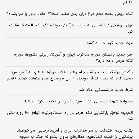
+فیلم
کدام روش پخت تخم مرغ برای بدن مفید است؟/ خام، آب‌پز یا سرخ‌شده؟
غول موشکی کره شمالی به حرکت درآمد/ پیونگ‌یانگ یک بالستیک شلیک
کرد
موج جدید گرما در راه کشور
خبر جدید پاکستان درباره مذاکرات ایران و آمریکا/ رایزنی کشورها درباره
تنگه هرمز ادامه دارد؟
واکنش پزشکیان به حواشی پیام رهبر انقلاب درباره تفاهم‌نامه آتش‌بس؛
برخی افراد که دنبال تفرقه بودند، از این موضوع سوءاستفاده کردند +فیلم
شرط جدید بازنشستگی اعلام شد
خانواده شهید لاریجانی ادعای سردار کوثری را تکذیب کرد +جزئیات
العربیه: توافق بازگشایی تنگه هرمز در راه است/جزئیات توافق ۶۰ روزه فاش
شد
پشت پرده اختلافات بر سر مذاکرات ایران و آمریکا/رجایی: می‌خواهند
پزشکیان را خسته کنند/هیچ مذاکره‌ای بدون پشتوانه جنگ به نتیجه