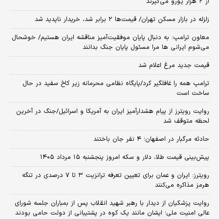
از ۲ هزار یورو می‌گیرند
زلزله در بازار مسکن تهران/ قیمت‌ها ۲ برابر شد، خریدار ناپدید شد
معاون ترامپ: به دنبال پایان موفقیت‌آمیز مناقشه ایران هستیم/ خوشحال
می‌شوم ایرانی ها مرا مسئول پایان جنگ بدانند
قیمت جدید مرغ اعلام شد
ترامپ همه را غافلگیر کرد/پایگاه نظامی محرمانه زیر کاخ سفید در حال
ساخت است
روایت رویترز از پیام هشدارآمیز ایران به آمریکا و اسرائیل/جنگ در آخرین
لحظه متوقف شد
حادثه مرگبار در اصفهان؛ ۴ نفر جان باختند
پیش‌بینی قیمت طلا، دلار و سکه امروز پنجشنبه ۱۵ مرداد ۱۴۰۵
رویترز: ایران و عمان برای تعیین تعرفه ترانزیت ۳ تا ۷ درصدی در تنگه
هرمز مذاکره می‌کنند
روایت پزشکیان از دیدار با رهبر شهید انقلاب پس از بمباران جلسه شورای
عالی امنیت ملی؛ ایشان مانند یک کوه در پشتیبانی از دولت حامی بودند