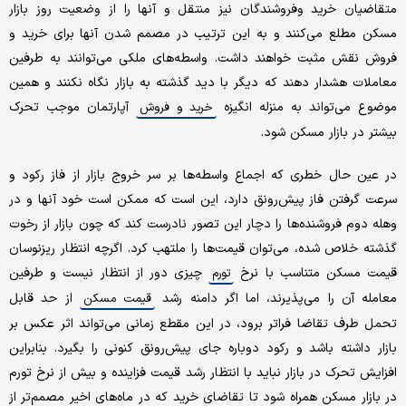
متقاضیان خرید وفروشندگان نیز منتقل و آنها را از وضعیت روز بازار
مسکن مطلع می‌کنند و به این ترتیب در مصمم شدن آنها برای خرید و
فروش نقش مثبت خواهند داشت. واسطه‌های ملکی می‌توانند به طرفین
معاملات هشدار دهند که دیگر با دید گذشته به بازار نگاه نکنند و همین
موضوع می‌تواند به منزله انگیزه
آپارتمان موجب تحرک
خرید و فروش
بیشتر در بازار مسکن شود.
در عین حال خطری که اجماع واسطه‌ها بر سر خروج بازار از فاز رکود و
سرعت گرفتن فاز پیش‌رونق دارد، این است که ممکن است خود آنها و در
وهله دوم فروشنده‌ها را دچار این تصور نادرست کند که چون بازار از رخوت
گذشته خلاص شده، می‌توان قیمت‌ها را ملتهب کرد. اگرچه انتظار ریزنوسان
قیمت مسکن متناسب با نرخ
چیزی دور از انتظار نیست و طرفین
تورم
معامله آن را می‌پذیرند، اما اگر دامنه رشد
از حد قابل
قیمت مسکن
تحمل طرف تقاضا فراتر برود، در این مقطع زمانی می‌تواند اثر عکس بر
بازار داشته باشد و رکود دوباره جای پیش‌رونق کنونی را بگیرد. بنابراین
افزایش تحرک در بازار نباید با انتظار رشد قیمت فزاینده و بیش از نرخ تورم
در بازار مسکن همراه شود تا تقاضای خرید که در ماه‌های اخیر مصمم‌تر از