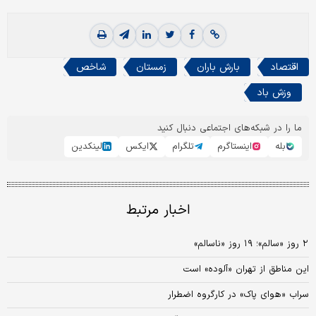
اقتصاد
بارش باران
زمستان
شاخص
وزش باد
ما را در شبکه‌های اجتماعی دنبال کنید
بله
اینستاگرم
تلگرام
ایکس
لینکدین
اخبار مرتبط
۲ روز «سالم»؛ ۱۹ روز «ناسالم»
این مناطق از تهران «آلوده» است
سراب «هوای پاک» در کارگروه اضطرار