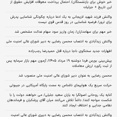
خبر خوش برای بازنشستگان/ احتمال پرداخت معوقات افزایش حقوق از
این تاریخ + جزئیات
واکنش فرزند شهید لاریجانی به یک ادعا درباره چگونگی شناسایی پدرش
برای ترور/ فرضیه شناسایی در روز قدس قوی نیست
خبر مهم برای سهامداران/ زمان واریز سود سهام عدالت مشخص شد
واکنش زیدآبادی به انتصاب محسن رضایی به دبیر شورای عالی امنیت ملی
اظهارات جدید سخنگوی ناجا درباره قتل حمیدرضا رجب‌زاده
​پیش‌بینی بورس فردا دوشنبه ۱۹ مرداد ۱۴۰۵/ آزمون مهم بازار سرمایه پس
از ثبت رکورد ارزش معاملات
محسن رضایی به عنوان دبیر شورای عالی امنیت ملی منصوب شد
حرکت سریع یک هواپیمای ناشناس به سمت پایگاه آمریکایی در جیبوتی
کنایه یک روحانی اصولگرا به یاران سعید جلیلی/ می خواهند دولت را با
شکست مواجه کنند/ دائماً تلاش می‌کنند میان آقای پزشکیان و فرماندهان
نظامی جدایی و اختلاف ایجاد کنند
واکنش زیدآبادی به انتصاب محسن رضایی به دبیری شورای عالی امنیت