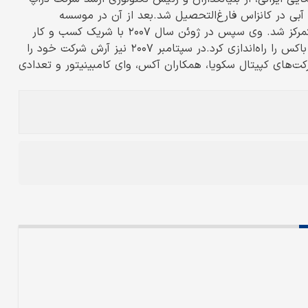
در سال ۲۰۰۴ از دبیرستان دره آبی در کانزاس فارغ‌التحصیل شد.بعد از آن در موسسه
تکنولوژی ماساچوست حضور رساند و روی کسب‌وکار خود متمرکز شد. وی سپس در ژوئن سال ۲۰۰۷ با شریک کسب و کار
خود، درو هوستون، در موسسه تکنولوژی ماساچوست، دراپ باکس را راه‌اندازی کرد.در سپتامبر ۲۰۰۷ نیز آرش شرکت خود را
کت‌های کپیتال سکویا، همکاران آکس، وای کامبینیتور و تعدادی