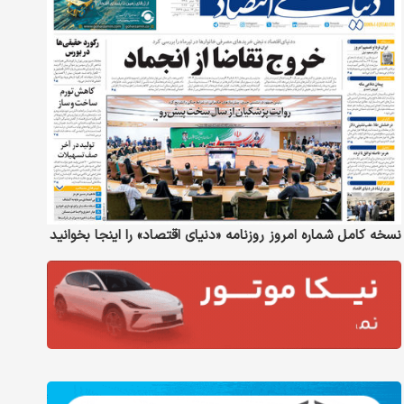
نسخه کامل شماره امروز روزنامه «دنیای‌ اقتصاد» را اینجا بخوانید