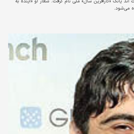
 بعد یعنی در سال ۲۰۰۷، توسط ارنست اند یانگ «کارآفرین سال» ملی نام گرفت. شعار او «آینده به