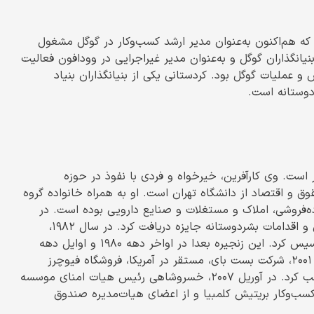
ت که هم‌اکنون به‌عنوان مدیر ارشد کسب‌وکار در گوگل مشغول
یانگذاران گوگل و به‌عنوان مدیر غیر‌اجرایی در وودافون فعالیت
 معاون ارشد رئیس فروش و عملیات گوگل بود. کردستانی یکی از بنیانگذاران بنیاد
ردوستانه است.
انادایی ایرانی‌تبار است. وی کارآفرین، خیرخواه و فردی با نفوذ در حوزه
و اقتصاد از دانشگاه تهران است. او به همراه خانواده گروه
ه‌فروشی، املاک و مستغلات و صنایع دارویی بوده است. در
سال ۲۰۱۲، وی از دانشگاه بریتیش کلمبیا به واسطه کارآفرینی و اقدامات بشردوستانه جایزه دریافت کرد. در سال ۱۹۸۲،
فروشگاه‌های زنجیره‌ای الکترونیکی به نام «فیوچر شاپ» را تاسیس کرد. این زنجیره بعدا در اواخر دهه ۱۹۸۰ و اوایل دهه
۱۹۹۰ در سراسر غرب کانادا و انتاریو گسترش یافت. در مارس ۲۰۰۱، شرکت بست بای، مستقر در آمریکا، فروشگاه فیوچرز
خسروشاهی را به قیمت ۵۸۰ میلیون دلار (دلار کانادا) تصاحب کرد. در آوریل ۲۰۰۷، خسروشاهی رئیس هیات امنای موسسه
‌وکار بریتیش کلمبیا و از اعضای هیات‌مدیره صندوق