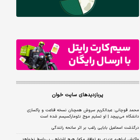
پربازدیدهای سایت خوان
محمد قوچانی: عبدالکریم سروش همچنان نسخه قناعت و پاکسازی
دانشگاه می‌پیچد | او تسلیم موج نئومارکسیسم شده است
درگذشت اسماعیل بابایی راغب بر اثر سانحه رانندگی
واکنش ابراهیم عزیزی به توافق مکه/ هیچ اشتباهی بی‌پاسخ نخواهد