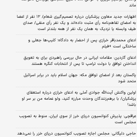
ماند
اظهارات جدید معاون پزشکیان درباره تصمیم‌گیری شعام/ ۱۲ نفر از اعضا
به امضای تفاهم‌نامه رأی مثبت داده‌اند و یک نفر رأی منفی/ صدای
طیف وابسته یا نزدیک به همان یک نفر از همه بلندتر است
ادعای محمدباقر خرازی پس از احضار به دادگاه؛ کلیپ‌ها جعلی و
ساختگی است +فیلم
ادعای گاردین: مقامات ایرانی در حال بررسی راهبردی برای به تعویق
انداختن توافق با دولت ترامپ تا پس از انتخابات کنگره هستند
پاکستان بعد از امضای توافق مکه: جهان اسلام باید در برابر اسرائیل
متحد شود
اولین واکنش آیت‌الله جوادی آملی به ادعای خرازی درباره استعفای
پزشکیان/ با برهم‌زنندگان وحدت مبارزه کنید، ولو عمامه من بر سر او
باشد!
عراقچی: پذیرش کنوانسیون دریای خرز از سوی ایران، منوط به تصویب
مجلس است
حاجی دلیگانی: مجلس اجازه تصویب کنوانسیون دریای خزر را نمی‌دهد