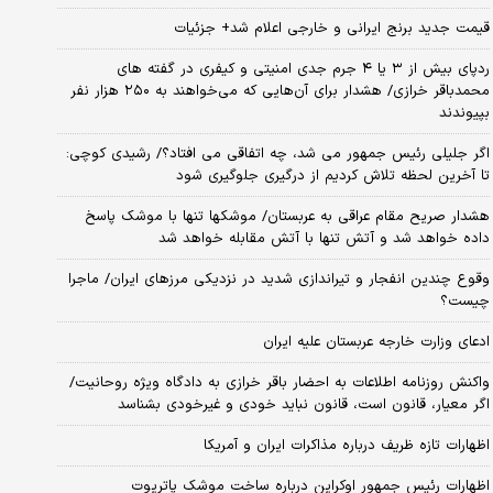
قیمت جدید برنج ایرانی و خارجی اعلام شد+ جزئیات
ردپای بیش از ۳ یا ۴ جرم جدی امنیتی و کیفری در گفته های
محمدباقر خرازی/ هشدار برای آن‌هایی که می‌خواهند به ۲۵۰ هزار نفر
بپیوندند
اگر جلیلی رئیس جمهور می شد، چه اتفاقی می افتاد؟/ رشیدی کوچی:
تا آخرین لحظه تلاش کردیم از درگیری جلوگیری شود
هشدار صریح مقام عراقی به عربستان/ موشکها تنها با موشک پاسخ
داده خواهد شد و آتش تنها با آتش مقابله خواهد شد
وقوع چندین انفجار و تیراندازی شدید در نزدیکی مرز‌های ایران/ ماجرا
چیست؟
ادعای وزارت خارجه عربستان علیه ایران
واکنش روزنامه اطلاعات به احضار باقر خرازی به دادگاه ویژه روحانیت/
اگر معیار، قانون است، قانون نباید خودی و غیرخودی بشناسد
اظهارات تازه ظریف درباره مذاکرات ایران و آمریکا
اظهارات رئیس جمهور اوکراین درباره ساخت موشک پاتریوت