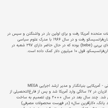
یالات متحده آمریکا رفت و برای اولین بار در واشنگتن و سپس در
سان‌فرانسیسکو مسکن گزید. در آنجا، او به دانشگاه ایالتی سان‌فرانسیسکو رفت و در سال ۱۹۶۶ با مدرک علوم سیاسی
فارغ‌التحصیل شد. او بنیانگذار و حال رئیس فروشگاه زنجیره‌ای ‌بی‌بی (bebe) بوده که در حال حاضر دارای ۲۹۷ شعبه در
یلیون دلار کمک داده است.
اسحاق لاریان متولد ۱۳۲۲ در کاشان است. این میلیاردر ایرانی - آمریکایی بنیانگذار و مدیر ارشد اجرایی MEGA
Entertainment بزرگ‌ترین کارخانه عروسک‌سازی جهان است. لاریان در ۱۷ سالگی وارد آمریکا شد و پس از فارغ‌التحصیلی از
رشته مهندسی عمران، به صادرات کالاهای الکترونیکی مشغول شد. چند سال بعد در سال ٢٠٠٠ وی تصمیم به ساخت
ی در سال ۲۰۰۴، توسط ارنست اند یانگ، «کارآفرین سال» (در فهرست محصولات مصرفی)