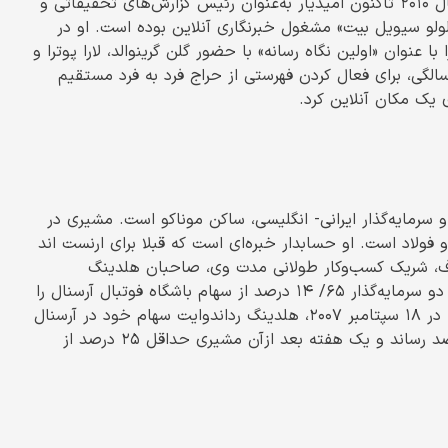
در ۳۱ سالگی به‌عنوان یک میلیاردر شناخته شده است. از سال ۲۰۱۰ تاکنون امیدیار به‌عنوان رئیس گزارش‌های تحقیقاتی و
لو سیویل بیت» مشغول خبرنگاری آنلاین بوده است. او در
 را با عنوان «اولین نگاه رسانه» با حضور گلن گرینوالد، لارا پوترا و
رمی ساهیل آغار خواهد کرد. امیدیار در سال ۱۹۹۵، در ۲۸سالگی، برای فعال کردن فهرستی از حراج فرد به فرد مستقیم
 یک مکان آنلاین کرد.
د ۱۸ می‌سال ۱۹۵۵ در ایران، تاجر و سرمایه‌گذار ایرانی- انگلیسی، ساکن موناکو است. مشیری در
لاد است. او حسابدار خبره‌ای است که قبلا برای ارنست اند
علیشیر عثمانوف، شریک کسب‌وکار طولانی مدت وی، صاحبان هلدینگ
رداندوایت (Red & White) هستند.در آگوست سال ۲۰۰۷این دو سرمایه‌گذار ۶۵/ ۱۴ درصد از سهام باشگاه فوتبال آرسنال را
از دیوید دین، نایب رئیس سابق این باشگاه، خریداری کردند. در ۱۸ سپتامبر ۲۰۰۷، هلدینگ رداندوایت سهام خود در آرسنال
را به ۲۱ درصد افزایش داد و در ۲۸ سپتامبر ۲۰۰۷ به ۲۳ درصد رساند و یک هفته بعد ازآن مشیری حداقل ۲۵ درصد از