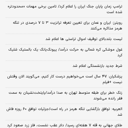
ترامپ زمان پایان جنگ ایران را اعلام کرد/ تامین برخی مهمات «محدودتر»
شده است
رویترز: ایران و عمان برای تعیین تعرفه ترانزیت ۳ تا ۷ درصدی در تنگه
هرمز مذاکره می‌کنند
لیست بلندبالای توقیف اموال تراستی ها اعلام شد
غول موشکی کره شمالی به حرکت درآمد/ پیونگ‌یانگ یک بالستیک شلیک
کرد
شرط جدید بازنشستگی اعلام شد
پزشکیان: ۴۷ سال است می‌خواهیم درست کار کنیم، می‌گویند الان وقتش
نیست +فیلم
زنگ خطر برای طبقه متوسط تهران به صدا درآمد/پایتخت‌نشینان به سمت
فقر رانده می‌شوند
العربیه: توافق بازگشایی تنگه هرمز در راه است/جزئیات توافق ۶۰ روزه فاش
شد
طلای جهانی به قله ۷ هفته‌ای رسید/ دلار عقب نشست، فلز زرد صعود کرد