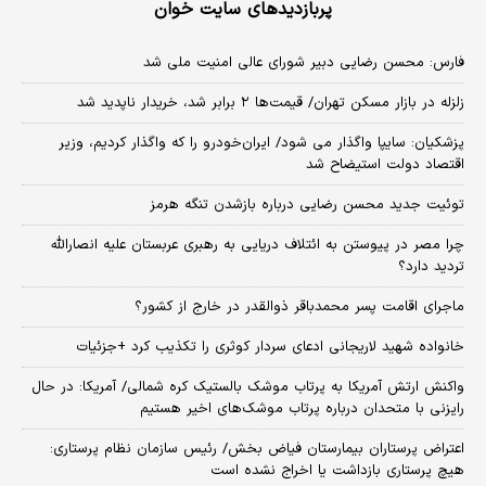
پربازدیدهای سایت خوان
فارس: محسن رضایی دبیر شورای عالی امنیت ملی شد
زلزله در بازار مسکن تهران/ قیمت‌ها ۲ برابر شد، خریدار ناپدید شد
پزشکیان: سایپا واگذار می شود/ ایران‌خودرو را که واگذار کردیم، وزیر
اقتصاد دولت استیضاح شد
توئیت جدید محسن رضایی درباره بازشدن تنگه هرمز
چرا مصر در پیوستن به ائتلاف دریایی به رهبری عربستان علیه انصارالله
تردید دارد؟
ماجرای اقامت پسر محمدباقر ذوالقدر در خارج از کشور؟
خانواده شهید لاریجانی ادعای سردار کوثری را تکذیب کرد +جزئیات
واکنش ارتش آمریکا به پرتاب موشک بالستیک کره شمالی/ آمریکا: در حال
رایزنی با متحدان درباره پرتاب موشک‌های اخیر هستیم
اعتراض پرستاران بیمارستان فیاض بخش/ رئیس سازمان نظام پرستاری:
هیچ پرستاری بازداشت یا اخراج نشده است