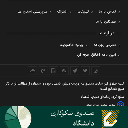
تماس با ما
تبلیغات
اشتراک
سرپرستی استان ها
همکاری با ما
درباره ما
معرفی روزنامه
بیانیه مأموریت
آئین نامه اخلاق حرفه ای
کليه حقوق اين سايت متعلق به روزنامه دنيای اقتصاد بوده و استفاده از مطالب آن با ذکر
منبع بلامانع است
سئو: گروه رسانه‌ای دنیای اقتصاد
طراحی سایت خبری
آسام