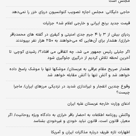
مجلس است
حاجی دلیگانی: مجلس اجازه تصویب کنوانسیون دریای خزر را نمی‌دهد
قیمت جدید برنج ایرانی و خارجی اعلام شد+ جزئیات
ردپای بیش از ۳ یا ۴ جرم جدی امنیتی و کیفری در گفته های محمدباقر
خرازی/ هشدار برای آن‌هایی که می‌خواهند به ۲۵۰ هزار نفر بپیوندند
اگر جلیلی رئیس جمهور می شد، چه اتفاقی می افتاد؟/ رشیدی کوچی: تا
آخرین لحظه تلاش کردیم از درگیری جلوگیری شود
هشدار صریح مقام عراقی به عربستان/ موشکها تنها با موشک پاسخ داده
خواهد شد و آتش تنها با آتش مقابله خواهد شد
وقوع چندین انفجار و تیراندازی شدید در نزدیکی مرز‌های ایران/ ماجرا
چیست؟
ادعای وزارت خارجه عربستان علیه ایران
واکنش روزنامه اطلاعات به احضار باقر خرازی به دادگاه ویژه روحانیت/ اگر
معیار، قانون است، قانون نباید خودی و غیرخودی بشناسد
اظهارات تازه ظریف درباره مذاکرات ایران و آمریکا