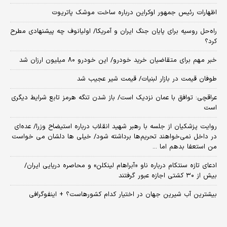
اظهارات رئیس جمهور اوکراین درباره ساخت موشک پاتریوت
راه‌حل روسیه برای پایان جنگ ایران و آمریکا/ اولیانوف چه پیشنهادی مطرح
کرد؟
خبر مهم برای متقاضیان خرید خودرو/ این خودرو ۸۰ میلیون ارزان شد
طوفان قیمت در بازار لبنیات/ قیمت شیر عجیب شد
عراقچی: توافق با عمان نزدیک است/ باز شدن تنگه هرمز تابع شرایط دیگری
است
روایت پزشکیان از جلسه با رهبر شهید انقلاب درباره استیضاح وزرا/ عده‌ای
در داخل نمی‌خواهند تحریم‌ها برداشته شود/ خیلی ها دلشان می خواست
من استعفا بدهم اما ...
ادعای تازه سنتکام درباره ناو «آبراهام لینکلن» و محاصره دریایی ایران/
بیش از ۳۰ کشتی اجازه عبور گرفتند
بیشترین آب شیرین جهان در اختیار کدام کشورهاست؟ + اینفوگرافی