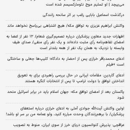
می‌پیچد | او تسلیم موج نئومارکسیسم شده است
درگذشت اسماعیل بابایی راغب بر اثر سانحه رانندگی
واکنش ابراهیم عزیزی به توافق مکه/ هیچ اشتباهی بی‌پاسخ نخواهد ماند
اظهارات جدید معاون پزشکیان درباره تصمیم‌گیری شعام/ ۱۲ نفر از اعضا به
امضای تفاهم‌نامه رأی مثبت داده‌اند و یک نفر رأی منفی/ صدای طیف
وابسته یا نزدیک به همان یک نفر از همه بلندتر است
ادعای محمدباقر خرازی پس از احضار به دادگاه؛ کلیپ‌ها جعلی و ساختگی
است +فیلم
ادعای گاردین: مقامات ایرانی در حال بررسی راهبردی برای به تعویق
انداختن توافق با دولت ترامپ تا پس از انتخابات کنگره هستند
پاکستان بعد از امضای توافق مکه: جهان اسلام باید در برابر اسرائیل متحد
شود
اولین واکنش آیت‌الله جوادی آملی به ادعای خرازی درباره استعفای
پزشکیان/ با برهم‌زنندگان وحدت مبارزه کنید، ولو عمامه من بر سر او باشد!
عراقچی: پذیرش کنوانسیون دریای خرز از سوی ایران، منوط به تصویب