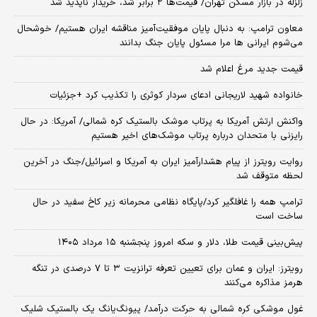
زلزله در بازار مسکن تهران/ قیمت‌ها ۲ برابر شد، خریدار ناپدید شد
معاون ترامپ: به دنبال پایان موفقیت‌آمیز مناقشه ایران هستیم/ خوشحال
می‌شوم ایرانی ها مرا مسئول پایان جنگ بدانند
قیمت جدید مرغ اعلام شد
خانواده شهید لاریجانی ادعای سردار کوثری را تکذیب کرد +جزئیات
واکنش ارتش آمریکا به پرتاب موشک بالستیک کره شمالی/ آمریکا: در حال
رایزنی با متحدان درباره پرتاب موشک‌های اخیر هستیم
روایت رویترز از پیام هشدارآمیز ایران به آمریکا و اسرائیل/جنگ در آخرین
لحظه متوقف شد
ترامپ همه را غافلگیر کرد/پایگاه نظامی محرمانه زیر کاخ سفید در حال
ساخت است
پیش‌بینی قیمت طلا، دلار و سکه امروز پنجشنبه ۱۵ مرداد ۱۴۰۵
رویترز: ایران و عمان برای تعیین تعرفه ترانزیت ۳ تا ۷ درصدی در تنگه
هرمز مذاکره می‌کنند
غول موشکی کره شمالی به حرکت درآمد/ پیونگ‌یانگ یک بالستیک شلیک