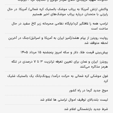
خانواده شهید لاریجانی ادعای سردار کوثری را تکذیب کرد +جزئیات
واکنش ارتش آمریکا به پرتاب موشک بالستیک کره شمالی/ آمریکا: در حال
رایزنی با متحدان درباره پرتاب موشک‌های اخیر هستیم
ترامپ همه را غافلگیر کرد/پایگاه نظامی محرمانه زیر کاخ سفید در حال
ساخت است
روایت رویترز از پیام هشدارآمیز ایران به آمریکا و اسرائیل/جنگ در آخرین
لحظه متوقف شد
پیش‌بینی قیمت طلا، دلار و سکه امروز پنجشنبه ۱۵ مرداد ۱۴۰۵
رویترز: ایران و عمان برای تعیین تعرفه ترانزیت ۳ تا ۷ درصدی در تنگه
هرمز مذاکره می‌کنند
غول موشکی کره شمالی به حرکت درآمد/ پیونگ‌یانگ یک بالستیک شلیک
کرد
موج جدید گرما در راه کشور
لیست بلندبالای توقیف اموال تراستی ها اعلام شد
شرط جدید بازنشستگی اعلام شد