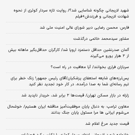
شهید لاریجانی چگونه شناسایی شد؟/ روایت تازه سردار کوثری از نحوه
شهادت لاریجانی و فرزندش+فیلم
فارس: محسن رضایی دبیر شورای عالی امنیت ملی شد
مشاور سیدمحمد خاتمی درگذشت
آلمان صدرنشین حداقل دستمزد اروپا شد/ کارگران حداقل‌بگیر ماهانه بیش
از ۲ هزار یورو می‌گیرند
سربازان فراری بخوانند/ آیا معافیت در راه است؟
پس‌لرزه‌های شایعه استعفای پزشکیان/آقای رئیس جمهور! زنگ خطر برای
تیم رسانه‌ای شما به صدا درآمده، در کار خود تجدید نظر کنید
زلزله در بازار مسکن تهران/ قیمت‌ها ۲ برابر شد، خریدار ناپدید شد
معاون ترامپ: به دنبال پایان موفقیت‌آمیز مناقشه ایران هستیم/ خوشحال
می‌شوم ایرانی ها مرا مسئول پایان جنگ بدانند
قیمت جدید مرغ اعلام شد