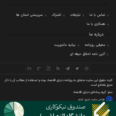
تماس با ما
تبلیغات
اشتراک
سرپرستی استان ها
همکاری با ما
درباره ما
معرفی روزنامه
بیانیه مأموریت
آئین نامه اخلاق حرفه ای
کليه حقوق اين سايت متعلق به روزنامه دنيای اقتصاد بوده و استفاده از مطالب آن با ذکر
منبع بلامانع است
سئو: گروه رسانه‌ای دنیای اقتصاد
طراحی سایت خبری
آسام