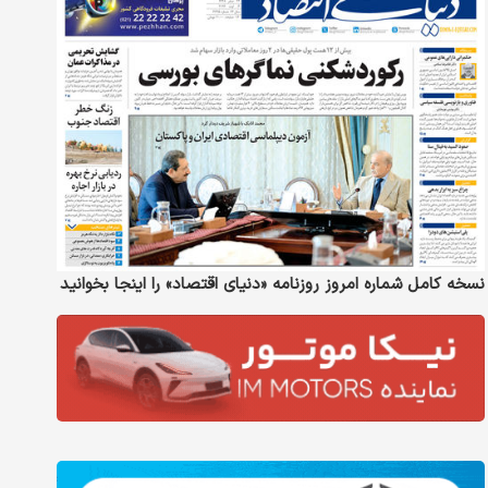
نسخه کامل شماره امروز روزنامه «دنیای‌ اقتصاد» را اینجا بخوانید