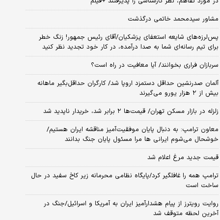
در مورد تفاهم، نظر کارشناسی را پذیرفتند +فیلم
مشاور سیدمحمد خاتمی درگذشت
پس‌لرزه‌های شایعه استعفای پزشکیان/آقای رئیس جمهور! زنگ خطر
برای تیم رسانه‌ای شما به صدا درآمده، در کار خود تجدید نظر کنید
سربازان فراری بخوانند/ آیا معافیت در راه است؟
آلمان صدرنشین حداقل دستمزد اروپا شد/ کارگران حداقل‌بگیر ماهانه
بیش از ۲ هزار یورو می‌گیرند
زلزله در بازار مسکن تهران/ قیمت‌ها ۲ برابر شد، خریدار ناپدید شد
معاون ترامپ: به دنبال پایان موفقیت‌آمیز مناقشه ایران هستیم/
خوشحال می‌شوم ایرانی ها مرا مسئول پایان جنگ بدانند
قیمت جدید مرغ اعلام شد
ترامپ همه را غافلگیر کرد/پایگاه نظامی محرمانه زیر کاخ سفید در حال
ساخت است
روایت رویترز از پیام هشدارآمیز ایران به آمریکا و اسرائیل/جنگ در
آخرین لحظه متوقف شد