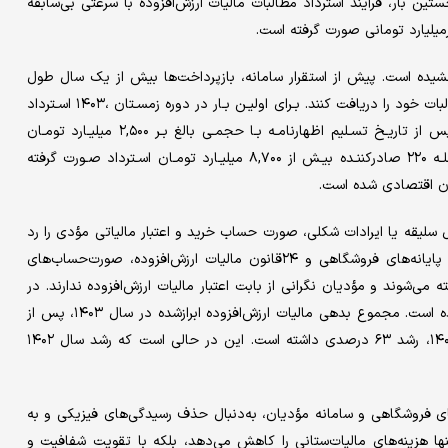
ین بار، فرآیند استرداد مطالبات مالیات ارزش‌افزوده با سرعتی بی‌سابقه
میلیارد تومانی صورت گرفته است.
خشیده است. پیش از استقرار سامانه، بازپرداخت‌ها بیش از یک سال طول
می‌کشید، اما اکنون مؤدیان می‌توانند در کوتاه‌ترین زمان ممکن، مطالبات خود را دریافت کنند. بـرای اولیـن بـار در دوره زمسـتان ،۱۴۰۳ اسـترداد
علی الحسـاب بیـش از ۲۰۰ مـؤدی در مدت زمـان حـدود یـک مـاه پس از تاریـخ تسـلیم اظهارنامـه بـا حجمـی بالغ بـر ۲,۵۰۰ میلیـارد تومـان
صـورت گرفـت. در دوره بهـار ۱۴۰۴ نیـز بـه بیـش از ۱۰۰۰ مـؤدی ازجملـه ۲۲۰ صادرکننـده بیـش از ۸,۷۰۰ میلیـارد تومـان اسـترداد صـورت گرفته
ان اقتصادی شده است.
ل سلیقه یا ایرادات شکلی، صورت حساب خرید و اعتبار مالیاتی مؤدی را رد
می‌کردند. اما اکنون، با اعتبارسنجی سیستمی و رعایت مواد ۶قانون پایانه‌های فروشگاهی و ۲۴قانون مالیات ارزش‌افزوده، صورت‌حساب‌های
 می‌شوند و مؤدیان نگرانی از بابت اعتبار مالیات ارزش‌افزوده ندارند. در
نهایت، اجرای این قانون باعث افزایش تمکین داوطلبانه مؤدیان شده است. مجموع بدهی مالیات ارزش‌افزوده ابرازشده در سال ۱۴۰۳، پس از
استقرار سامانه، به ۶۲۸ هزار‌میلیارد تومان رسید که نسبت به سال ۱۴۰۲، رشد ۶۳ درصدی داشته است. این در حالی است که رشد سال ۱۴۰۲
های فروشگاهی و سامانه مؤدیان، به‌دنبال حذف رسیدگی‌های فیزیکی و به
 هزینه‌های مالیات‌ستانی را کاهش می‌دهد، بلکه با تقویت شفافیت و