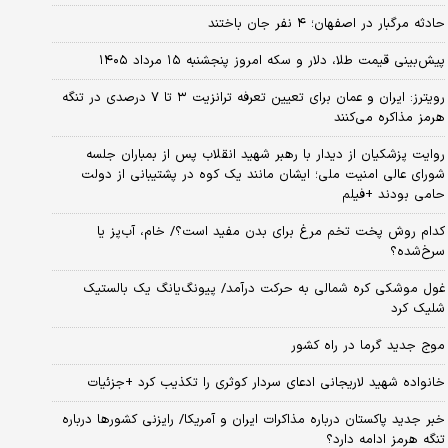
حادثه مرگبار در اصفهان؛ ۴ نفر جان باختند
پیش‌بینی قیمت طلا، دلار و سکه امروز پنجشنبه ۱۵ مرداد ۱۴۰۵
رویترز: ایران و عمان برای تعیین تعرفه ترانزیت ۳ تا ۷ درصدی در تنگه
هرمز مذاکره می‌کنند
روایت پزشکیان از دیدار با رهبر شهید انقلاب پس از بمباران جلسه
شورای عالی امنیت ملی؛ ایشان مانند یک کوه در پشتیبانی از دولت
حامی بودند +فیلم
کدام روش پخت تخم مرغ برای بدن مفید است؟/ خام، آب‌پز یا
سرخ‌شده؟
غول موشکی کره شمالی به حرکت درآمد/ پیونگ‌یانگ یک بالستیک
شلیک کرد
موج جدید گرما در راه کشور
خانواده شهید لاریجانی ادعای سردار کوثری را تکذیب کرد +جزئیات
خبر جدید پاکستان درباره مذاکرات ایران و آمریکا/ رایزنی کشورها درباره
تنگه هرمز ادامه دارد؟