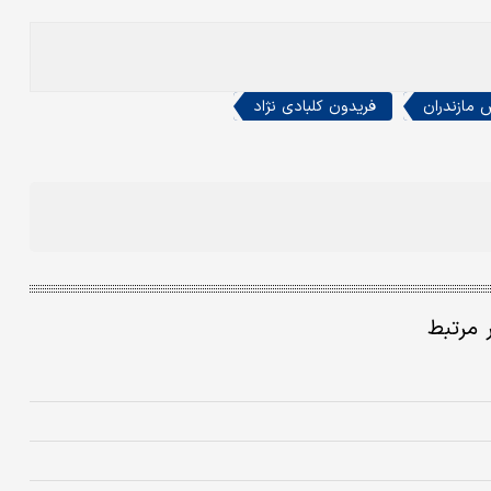
 مازندران
فریدون کلبادی نژاد
ر مرتبط