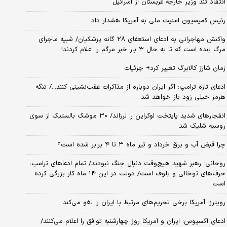
انتقاد تند وزیر خارجه عربستان از اسرائیل
رئیس کمیسیون امنیت ملی به آمریکا هشدار داد
واکنش مهاجرانی به ادعای استعفای ۲۸ گانه پزشکیان/ شبیه ماجرای
مرگ بنده است که تا به حال ۳ بار خبر مرگم را اعلام کردند!
زمان شارژ کالابرگ تغییر کرد+ جزئیات
ادعای تازه ترامپ: اگر ایران دوباره از مذاکرات عقب‌نشینی کنند.../ تنگه
هرمز خیلی زود باز خواهد شد
انفجارهای شدید پایتخت اوکراین را لرزاند/ ۳۰ موشک بالستیک از سوی
روسیه شلیک شد
چرا قبض آب و برق خرداد و تیر ماه ۳ تا ۴ برابر شده است؟
روحانی: رهبر شهید هیچ‌وقت دنبال جنگ نبودند/ تمام ادعاهای ترامپ،
حرف‌های توخالی و بلوف است/ دولت در این ۱۴ ماه کار بزرگی کرده
است
رویترز: آمریکا برخی تحریم‌های مرتبط با ایران را لغو می‌کند
ادعای آکسیوس: ایران و آمریکا روز چهارشنبه توافق را اعلام می‌کنند/