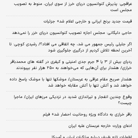
عراقچی: پذیرش کنوانسیون دریای خرز از سوی ایران، منوط به تصویب
مجلس است
قیمت جدید برنج ایرانی و خارجی اعلام شد+ جزئیات
حاجی دلیگانی: مجلس اجازه تصویب کنوانسیون دریای خزر را نمی‌دهد
اگر جلیلی رئیس جمهور می شد، چه اتفاقی می افتاد؟/ رشیدی کوچی: تا
آخرین لحظه تلاش کردیم از درگیری جلوگیری شود
ردپای بیش از ۳ یا ۴ جرم جدی امنیتی و کیفری در گفته های محمدباقر
خرازی/ هشدار برای آن‌هایی که می‌خواهند به ۲۵۰ هزار نفر بپیوندند
هشدار صریح مقام عراقی به عربستان/ موشکها تنها با موشک پاسخ داده
خواهد شد و آتش تنها با آتش مقابله خواهد شد
وقوع چندین انفجار و تیراندازی شدید در نزدیکی مرز‌های ایران/ ماجرا
چیست؟
باقر خرازی به دادگاه ویژه روحانیت احضار شد+ فیلم
ادعای وزارت خارجه عربستان علیه ایران
اظهارات تازه ظریف درباره مذاکرات ایران و آمریکا