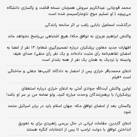
محمد قوچانی: عبدالکریم سروش همچنان نسخه قناعت و پاکسازی دانشگاه
می‌پیچد | او تسلیم موج نئومارکسیسم شده است
درگذشت اسماعیل بابایی راغب بر اثر سانحه رانندگی
واکنش ابراهیم عزیزی به توافق مکه/ هیچ اشتباهی بی‌پاسخ نخواهد ماند
اظهارات جدید معاون پزشکیان درباره تصمیم‌گیری شعام/ ۱۲ نفر از اعضا به
امضای تفاهم‌نامه رأی مثبت داده‌اند و یک نفر رأی منفی/ صدای طیف
وابسته یا نزدیک به همان یک نفر از همه بلندتر است
ادعای محمدباقر خرازی پس از احضار به دادگاه؛ کلیپ‌ها جعلی و ساختگی
است +فیلم
اولین واکنش آیت‌الله جوادی آملی به ادعای خرازی درباره استعفای
پزشکیان/ با برهم‌زنندگان وحدت مبارزه کنید، ولو عمامه من بر سر او باشد!
پاکستان بعد از امضای توافق مکه: جهان اسلام باید در برابر اسرائیل متحد
شود
ادعای گاردین: مقامات ایرانی در حال بررسی راهبردی برای به تعویق
انداختن توافق با دولت ترامپ تا پس از انتخابات کنگره هستند