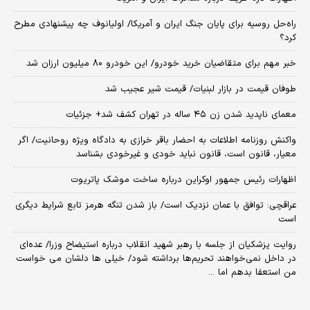
راه‌حل روسیه برای پایان جنگ ایران و آمریکا/ اولیانوف چه پیشنهادی مطرح
کرد؟
خبر مهم برای متقاضیان خرید خودرو/ این خودرو ۸۰ میلیون ارزان شد
طوفان قیمت در بازار لبنیات/ قیمت شیر عجیب شد
معمای ناپدید شدن زن ۴۵ ساله در تهران کشف شد+ جزئیات
واکنش روزنامه اطلاعات به احضار باقر خرازی به دادگاه ویژه روحانیت/ اگر
معیار، قانون است، قانون نباید خودی و غیرخودی بشناسد
اظهارات رئیس جمهور اوکراین درباره ساخت موشک پاتریوت
عراقچی: توافق با عمان نزدیک است/ باز شدن تنگه هرمز تابع شرایط دیگری
است
روایت پزشکیان از جلسه با رهبر شهید انقلاب درباره استیضاح وزرا/ عده‌ای
در داخل نمی‌خواهند تحریم‌ها برداشته شود/ خیلی ها دلشان می خواست
من استعفا بدهم اما ...