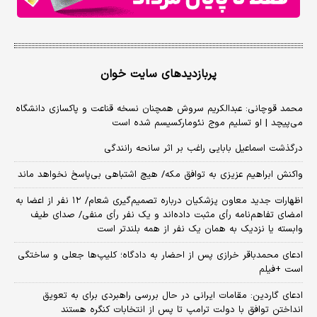
پربازدیدهای سایت خوان
محمد قوچانی: عبدالکریم سروش همچنان نسخه قناعت و پاکسازی دانشگاه
می‌پیچد | او تسلیم موج نئومارکسیسم شده است
درگذشت اسماعیل بابایی راغب بر اثر سانحه رانندگی
واکنش ابراهیم عزیزی به توافق مکه/ هیچ اشتباهی بی‌پاسخ نخواهد ماند
اظهارات جدید معاون پزشکیان درباره تصمیم‌گیری شعام/ ۱۲ نفر از اعضا به
امضای تفاهم‌نامه رأی مثبت داده‌اند و یک نفر رأی منفی/ صدای طیف
وابسته یا نزدیک به همان یک نفر از همه بلندتر است
ادعای محمدباقر خرازی پس از احضار به دادگاه؛ کلیپ‌ها جعلی و ساختگی
است +فیلم
ادعای گاردین: مقامات ایرانی در حال بررسی راهبردی برای به تعویق
انداختن توافق با دولت ترامپ تا پس از انتخابات کنگره هستند