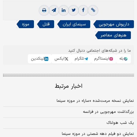
داریوش مهرجویی
سینمای ایران
قتل
موزه
هنرهای معاصر
ما را در شبکه‌های اجتماعی دنبال کنید
بله
اینستاگرم
تلگرام
ایکس
لینکدین
اخبار مرتبط
نمایش نسخه مرمت‌شده «سارا» در موزه سینما
بزرگداشت مهرجویی در فرانسه
یک شب هولناک
نمایش دو فیلم دهه شصتی در موزه سینما