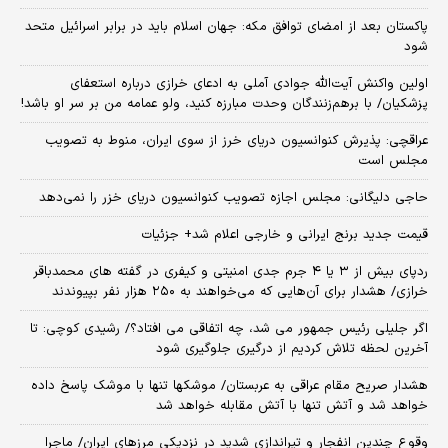
پاکستان بعد از امضای توافق مکه: جهان اسلام باید در برابر اسرائیل متحد
شود
اولین واکنش آیت‌الله جوادی آملی به ادعای خرازی درباره استعفای
پزشکیان/ با برهم‌زنندگان وحدت مبارزه کنید، ولو عمامه من بر سر او باشد!
عراقچی: پذیرش کنوانسیون دریای خرز از سوی ایران، منوط به تصویب
مجلس است
حاجی دلیگانی: مجلس اجازه تصویب کنوانسیون دریای خزر را نمی‌دهد
قیمت جدید برنج ایرانی و خارجی اعلام شد+ جزئیات
ردپای بیش از ۳ یا ۴ جرم جدی امنیتی و کیفری در گفته های محمدباقر
خرازی/ هشدار برای آن‌هایی که می‌خواهند به ۲۵۰ هزار نفر بپیوندند
اگر جلیلی رئیس جمهور می شد، چه اتفاقی می افتاد؟/ رشیدی کوچی: تا
آخرین لحظه تلاش کردیم از درگیری جلوگیری شود
هشدار صریح مقام عراقی به عربستان/ موشکها تنها با موشک پاسخ داده
خواهد شد و آتش تنها با آتش مقابله خواهد شد
وقوع چندین انفجار و تیراندازی شدید در نزدیکی مرز‌های ایران/ ماجرا