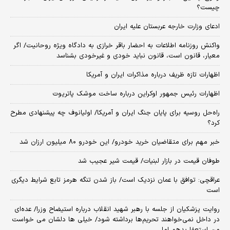
چیست؟
ادعای وزارت خارجه عربستان علیه ایران
واکنش روزنامه اطلاعات به احضار باقر خرازی به دادگاه ویژه روحانیت/ اگر
معیار، قانون است، قانون نباید خودی و غیرخودی بشناسد
اظهارات تازه ظریف درباره مذاکرات ایران و آمریکا
اظهارات رئیس جمهور اوکراین درباره ساخت موشک پاتریوت
راه‌حل روسیه برای پایان جنگ ایران و آمریکا/ اولیانوف چه پیشنهادی مطرح
کرد؟
خبر مهم برای متقاضیان خرید خودرو/ این خودرو ۸۰ میلیون ارزان شد
طوفان قیمت در بازار لبنیات/ قیمت شیر عجیب شد
عراقچی: توافق با عمان نزدیک است/ باز شدن تنگه هرمز تابع شرایط دیگری
است
روایت پزشکیان از جلسه با رهبر شهید انقلاب درباره استیضاح وزرا/ عده‌ای
در داخل نمی‌خواهند تحریم‌ها برداشته شود/ خیلی ها دلشان می خواست
من استعفا بدهم اما ...