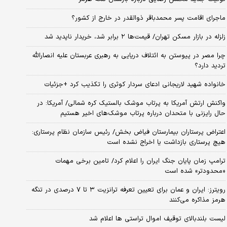
ماجرای اقامت پسر محمدباقر ذوالقدر در خارج از کشور؟
زلزله در بازار مسکن تهران/ قیمت‌ها ۲ برابر شد، خریدار ناپدید شد
چرا مصر در پیوستن به ائتلاف دریایی به رهبری عربستان علیه انصارالله
تردید دارد؟
خانواده شهید لاریجانی ادعای سردار کوثری را تکذیب کرد +جزئیات
واکنش ارتش آمریکا به پرتاب موشک بالستیک کره شمالی/ آمریکا: در
حال رایزنی با متحدان درباره پرتاب موشک‌های اخیر هستیم
اعتراض پرستاران بیمارستان فیاض بخش/ رئیس سازمان نظام پرستاری:
هیچ پرستاری بازداشت یا اخراج نشده است
ترامپ زمان پایان جنگ ایران را اعلام کرد/ تامین برخی مهمات
«محدودتر» شده است
رویترز: ایران و عمان برای تعیین تعرفه ترانزیت ۳ تا ۷ درصدی در تنگه
هرمز مذاکره می‌کنند
لیست بلندبالای توقیف اموال تراستی ها اعلام شد