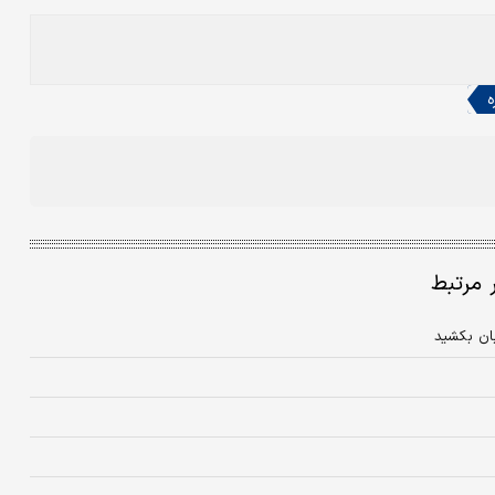
ه
ر مرتبط
ان بکشید