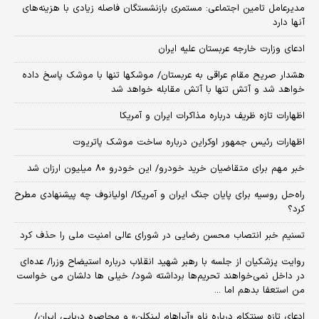
مدیرعامل تامین اجتماعی: مستمری بازنشستگان فاصله زیادی با هزینه‌های
آنها دارد
ادعای وزارت خارجه عربستان علیه ایران
هشدار صریح مقام عراقی به عربستان/ موشکها تنها با موشک پاسخ داده
خواهد شد و آتش تنها با آتش مقابله خواهد شد
اظهارات تازه ظریف درباره مذاکرات ایران و آمریکا
اظهارات رئیس جمهور اوکراین درباره ساخت موشک پاتریوت
خبر مهم برای متقاضیان خرید خودرو/ این خودرو ۸۰ میلیون ارزان شد
راه‌حل روسیه برای پایان جنگ ایران و آمریکا/ اولیانوف چه پیشنهادی مطرح
کرد؟
تسنیم خبر انتصاب محسن رضایی در شورای عالی امنیت ملی را حذف کرد
روایت پزشکیان از جلسه با رهبر شهید انقلاب درباره استیضاح وزرا/ عده‌ای
در داخل نمی‌خواهند تحریم‌ها برداشته شود/ خیلی ها دلشان می خواست
من استعفا بدهم اما ...
ادعای تازه سنتکام درباره ناو «آبراهام لینکلن» و محاصره دریایی ایران/