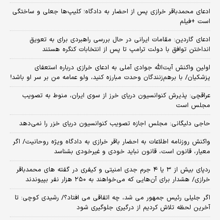
ادعای محمدباقر خرازی پس از احضار به دادگاه؛ کلیپ‌ها جعلی و ساختگی
است +فیلم
ادعای گاردین: مقامات ایرانی در حال بررسی راهبردی برای به تعویق
انداختن توافق با دولت ترامپ تا پس از انتخابات کنگره هستند
اولین واکنش آیت‌الله جوادی آملی به ادعای خرازی درباره استعفای
پزشکیان/ با برهم‌زنندگان وحدت مبارزه کنید، ولو عمامه من بر سر او باشد!
عراقچی: پذیرش کنوانسیون دریای خرز از سوی ایران، منوط به تصویب
مجلس است
حاجی دلیگانی: مجلس اجازه تصویب کنوانسیون دریای خزر را نمی‌دهد
واکنش روزنامه اطلاعات به احضار باقر خرازی به دادگاه ویژه روحانیت/ اگر
معیار، قانون است، قانون نباید خودی و غیرخودی بشناسد
ردپای بیش از ۳ یا ۴ جرم جدی امنیتی و کیفری در گفته های محمدباقر
خرازی/ هشدار برای آن‌هایی که می‌خواهند به ۲۵۰ هزار نفر بپیوندند
اگر جلیلی رئیس جمهور می شد، چه اتفاقی می افتاد؟/ رشیدی کوچی: تا
آخرین لحظه تلاش کردیم از درگیری جلوگیری شود