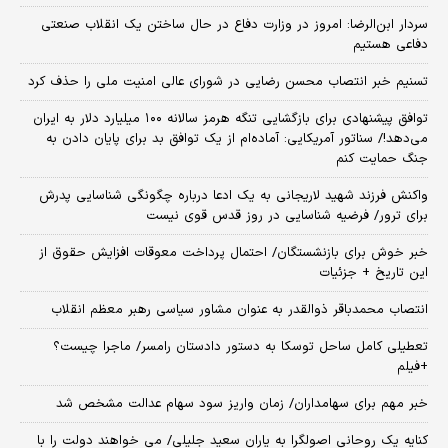
سردار ابن‌الرضا: امروز در وزارت دفاع در حال ساختن یک انقلاب صنعتی
دفاعی هستیم
تسنیم خبر انتصاب محسن رضایی در شورای عالی امنیت ملی را حذف کرد
توافق پیشنهادی برای بازگشایی تنگه هرمز سالانه ۱۰۰ میلیارد دلار به ایران
می‌دهد!/ سناتور آمریکایی: آماده‌ام از یک توافق بد برای پایان دادن به
جنگ حمایت کنم
واکنش فرزند شهید لاریجانی به یک ادعا درباره چگونگی شناسایی پدرش
برای ترور/ فرضیه شناسایی در روز قدس قوی نیست
خبر خوش برای بازنشستگان/ احتمال پرداخت معوقات افزایش حقوق از
این تاریخ + جزئیات
انتصاب محمدباقر ذوالقدر به عنوان مشاور سیاسی رهبر معظم انقلاب
تعطیلی کامل ساحل توسکا به دستور دادستان رامسر/ ماجرا چیست؟
+فیلم
خبر مهم برای سهامداران/ زمان واریز سود سهام عدالت مشخص شد
کنایه یک روحانی اصولگرا به یاران سعید جلیلی/ می خواهند دولت را با