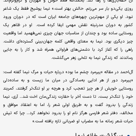
آن حقه‌بازی‌ها را رها کند. بحمدالله فعلا خوش و مهربان و گرم‌و‌نرم‌اند.
روزی یکی‌دو بار سر می‌زنم. حالش بهتر است.» نیما یوشیج فقط یک شاعر
نبود. او یکی از مهم‌ترین چهره‌های جامعه ایران است که در دوران ورود
کشور به دوران مدرنیته نقش مهمی ایفا کرده است. او در ظاهر یک
روستایی ساده بود و چندان از مناسبات جهان چیزی نمی‌فهمید اما واقعیت
چیز دیگری بود. نیما به معنای واقعی کلمه جهان‌بینی گسترده‌ای داشت.
راهی را که آغاز کرد با دشمنی‌های فراوانی همراه شد و کار را به جایی
رساندند که زندگی نیما به تلخی زهر می‌گذشت.
آل‌احمد در مقاله «پیرمرد چشم ما بود» درباره حیات و مرگ نیما گفته است:
«پیرمرد دور از هر ادایی به‌سادگی در میان ما زیست و به ساده‌دلی
روستایی خویش از هر چیز تعجب کرد و هرچه بر او تنگ‌تر گرفتند، کمربند
خود را تنگ‌تر بست، تا دست آخر با حقارت زندگی‌مان اخت شد... آری، نیما
زندگی را بدرود گفت و به طریق اولی شعر را، اما به اعتقاد موافق و
مخالف، دفتر شعر فارسی هرگز نام او را بدرود نخواهد کرد... چرا که تپش
حیات شعر زمانه ما به مضراب او ضربانی تازه یافته است.»