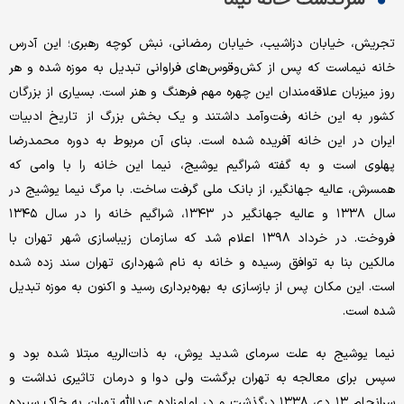
سرگذشت خانه نیما
تجریش، خیابان دزاشیب، خیابان رمضانی، نبش کوچه رهبری؛ این آدرس
خانه نیماست که پس از کش‌و‌قوس‌های فراوانی تبدیل به موزه شده و هر
روز میزبان علاقه‌مندان این چهره مهم فرهنگ و هنر است. بسیاری از بزرگان
کشور به این خانه رفت‌وآمد داشتند و یک بخش بزرگ از تاریخ ادبیات
ایران در این خانه آفریده شده است. بنای آن مربوط به دوره محمدرضا
پهلوی است و به گفته شراگیم یوشیج، نیما این خانه را با وامی که
همسرش، عالیه جهانگیر، از بانک ملی گرفت ساخت. با مرگ نیما یوشیج در
سال ۱۳۳۸ و عالیه جهانگیر در ۱۳۴۳، شراگیم خانه را در سال ۱۳۴۵
فروخت. در خرداد ۱۳۹۸ اعلام شد که سازمان زیباسازی شهر تهران با
مالکین بنا به توافق رسیده و خانه به نام شهرداری تهران سند زده شده
‌است. این مکان پس از بازسازی به بهره‌برداری رسید و اکنون به موزه تبدیل
شده است.
نیما یوشیج به علت سرمای شدید یوش، به ذات‌الریه مبتلا شده بود و
سپس برای معالجه به تهران برگشت ولی دوا و درمان تاثیری نداشت و
سرانجام ۱۳ دی ۱۳۳۸ درگذشت و در امامزاده عبدالله تهران به خاک سپرده