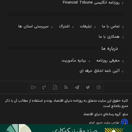
روزنامه انگلیسی Financial Tribune
تماس با ما
تبلیغات
اشتراک
سرپرستی استان ها
همکاری با ما
درباره ما
معرفی روزنامه
بیانیه مأموریت
آئین نامه اخلاق حرفه ای
کليه حقوق اين سايت متعلق به روزنامه دنيای اقتصاد بوده و استفاده از مطالب آن با ذکر
منبع بلامانع است
سئو: گروه رسانه‌ای دنیای اقتصاد
طراحی سایت خبری
آسام