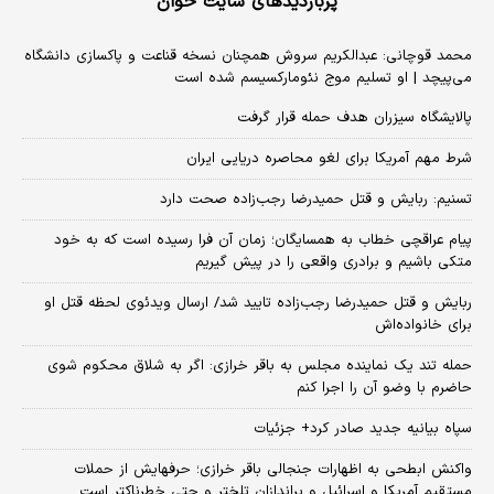
پربازدیدهای سایت خوان
محمد قوچانی: عبدالکریم سروش همچنان نسخه قناعت و پاکسازی دانشگاه
می‌پیچد | او تسلیم موج نئومارکسیسم شده است
پالایشگاه سیزران هدف حمله قرار گرفت
شرط مهم آمریکا برای لغو محاصره دریایی ایران
تسنیم: ربایش و قتل حمیدرضا رجب‌زاده صحت دارد
پیام عراقچی خطاب به همسایگان؛ زمان آن فرا رسیده است که به خود
متکی باشیم و برادری واقعی را در پیش گیریم
ربایش و قتل حمیدرضا رجب‌زاده تایید شد/ ارسال ویدئوی لحظه قتل او
برای خانواده‌اش
حمله تند یک نماینده مجلس به باقر خرازی: اگر به شلاق محکوم شوی
حاضرم با وضو آن را اجرا کنم
سپاه بیانیه جدید صادر کرد+ جزئیات
واکنش ابطحی به اظهارات جنجالی باقر خرازی؛ حرفهایش از حملات
مستقیم آمریکا و اسرائیل و براندازان تلختر و حتی خطرناکتر است