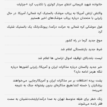
خانواده شهید لاریجانی ادعای سردار کوثری را تکذیب کرد +جزئیات
واکنش ارتش آمریکا به پرتاب موشک بالستیک کره شمالی/ آمریکا: در حال
رایزنی با متحدان درباره پرتاب موشک‌های اخیر هستیم
غول موشکی کره شمالی به حرکت درآمد/ پیونگ‌یانگ یک بالستیک شلیک
کرد
موج جدید گرما در راه کشور
شرط جدید بازنشستگی اعلام شد
لیست بلندبالای توقیف اموال تراستی ها اعلام شد
خبر جدید پاکستان درباره مذاکرات ایران و آمریکا/ رایزنی کشورها درباره
تنگه هرمز ادامه دارد؟
پشت پرده اختلافات بر سر مذاکرات ایران و آمریکا/رجایی: می‌خواهند
پزشکیان را خسته کنند/هیچ مذاکره‌ای بدون پشتوانه جنگ به نتیجه
نمی‌رسد
زنگ خطر برای طبقه متوسط تهران به صدا درآمد/پایتخت‌نشینان به سمت
فقر رانده می‌شوند