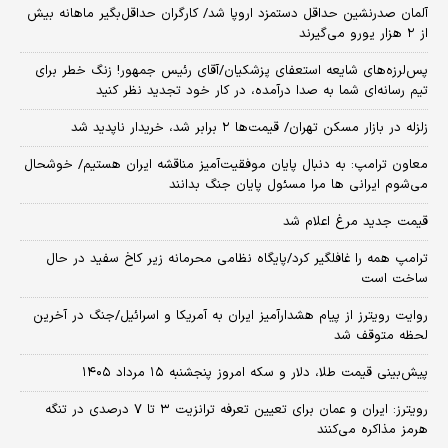
آلمان صدرنشین حداقل دستمزد اروپا شد/ کارگران حداقل‌بگیر ماهانه بیش
از ۲ هزار یورو می‌گیرند
پس‌لرزه‌های شایعه استعفای پزشکیان/آقای رئیس جمهور! زنگ خطر برای
تیم رسانه‌ای شما به صدا درآمده، در کار خود تجدید نظر کنید
زلزله در بازار مسکن تهران/ قیمت‌ها ۲ برابر شد، خریدار ناپدید شد
معاون ترامپ: به دنبال پایان موفقیت‌آمیز مناقشه ایران هستیم/ خوشحال
می‌شوم ایرانی ها مرا مسئول پایان جنگ بدانند
قیمت جدید مرغ اعلام شد
ترامپ همه را غافلگیر کرد/پایگاه نظامی محرمانه زیر کاخ سفید در حال
ساخت است
روایت رویترز از پیام هشدارآمیز ایران به آمریکا و اسرائیل/جنگ در آخرین
لحظه متوقف شد
پیش‌بینی قیمت طلا، دلار و سکه امروز پنجشنبه ۱۵ مرداد ۱۴۰۵
رویترز: ایران و عمان برای تعیین تعرفه ترانزیت ۳ تا ۷ درصدی در تنگه
هرمز مذاکره می‌کنند