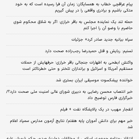
پیام عراقچی خطاب به همسایگان؛ زمان آن فرا رسیده است که به خود
متکی باشیم و برادری واقعی را در پیش گیریم
حمله تند یک نماینده مجلس به باقر خرازی: اگر به شلاق محکوم شوی
حاضرم با وضو آن را اجرا کنم
سپاه بیانیه جدید صادر کرد+ جزئیات
تسنیم: ربایش و قتل حمیدرضا رجب‌زاده صحت دارد
واکنش ابطحی به اظهارات جنجالی باقر خرازی؛ حرفهایش از حملات
مستقیم آمریکا و اسرائیل و براندازان تلختر و حتی خطرناکتر است
خواننده پیشکسوت موسیقی ایران بستری شد
خبر انتصاب محسن رضایی به دبیری شورای عالی امنیت ملی صحت دارد؟/
خبرگزاری فارس توضیح داد
انفجار مهیب در یک پالایشگاه نفت + فیلم
خبر مهم برای دانش آموزان پایه هفتم/ نتایج آزمون مدارس سمپاد اعلام
شد
انتقاد روزنامه جمهوری اسلامی از مخالفان دولت/ صدور حکم شورش علیه