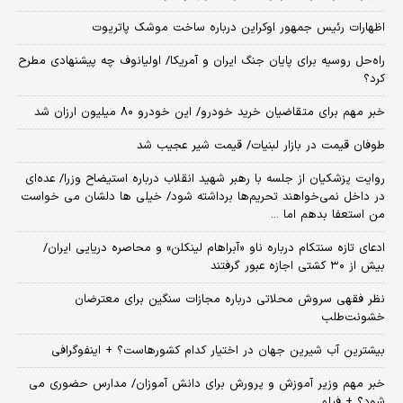
اظهارات رئیس جمهور اوکراین درباره ساخت موشک پاتریوت
راه‌حل روسیه برای پایان جنگ ایران و آمریکا/ اولیانوف چه پیشنهادی مطرح
کرد؟
خبر مهم برای متقاضیان خرید خودرو/ این خودرو ۸۰ میلیون ارزان شد
طوفان قیمت در بازار لبنیات/ قیمت شیر عجیب شد
روایت پزشکیان از جلسه با رهبر شهید انقلاب درباره استیضاح وزرا/ عده‌ای
در داخل نمی‌خواهند تحریم‌ها برداشته شود/ خیلی ها دلشان می خواست
من استعفا بدهم اما ...
ادعای تازه سنتکام درباره ناو «آبراهام لینکلن» و محاصره دریایی ایران/
بیش از ۳۰ کشتی اجازه عبور گرفتند
نظر فقهی سروش محلاتی درباره مجازات سنگین برای معترضان
خشونت‌طلب
بیشترین آب شیرین جهان در اختیار کدام کشورهاست؟ + اینفوگرافی
خبر مهم وزیر آموزش و پرورش برای دانش آموزان/ مدارس حضوری می
شود؟ + فیلم