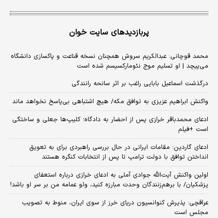
پربازدیدهای سایت خوان
محمد قوچانی: عبدالکریم سروش همچنان نسخه قناعت و پاکسازی دانشگاه
می‌پیچد | او تسلیم موج نئومارکسیسم شده است
درگذشت اسماعیل بابایی راغب بر اثر سانحه رانندگی
واکنش ابراهیم عزیزی به توافق مکه/ هیچ اشتباهی بی‌پاسخ نخواهد ماند
ادعای محمدباقر خرازی پس از احضار به دادگاه؛ کلیپ‌ها جعلی و ساختگی
است +فیلم
ادعای گاردین: مقامات ایرانی در حال بررسی راهبردی برای به تعویق
انداختن توافق با دولت ترامپ تا پس از انتخابات کنگره هستند
اولین واکنش آیت‌الله جوادی آملی به ادعای خرازی درباره استعفای
پزشکیان/ با برهم‌زنندگان وحدت مبارزه کنید، ولو عمامه من بر سر او باشد!
عراقچی: پذیرش کنوانسیون دریای خرز از سوی ایران، منوط به تصویب
مجلس است