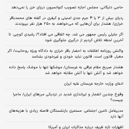
حاجی دلیگانی: مجلس اجازه تصویب کنوانسیون دریای خزر را نمی‌دهد
ردپای بیش از ۳ یا ۴ جرم جدی امنیتی و کیفری در گفته های محمدباقر
خرازی/ هشدار برای آن‌هایی که می‌خواهند به ۲۵۰ هزار نفر بپیوندند
اگر جلیلی رئیس جمهور می شد، چه اتفاقی می افتاد؟/ رشیدی کوچی: تا
آخرین لحظه تلاش کردیم از درگیری جلوگیری شود
واکنش روزنامه اطلاعات به احضار باقر خرازی به دادگاه ویژه روحانیت/ اگر
معیار، قانون است، قانون نباید خودی و غیرخودی بشناسد
هشدار صریح مقام عراقی به عربستان/ موشکها تنها با موشک پاسخ داده
خواهد شد و آتش تنها با آتش مقابله خواهد شد
ادعای وزارت خارجه عربستان علیه ایران
وقوع چندین انفجار و تیراندازی شدید در نزدیکی مرز‌های ایران/ ماجرا
چیست؟
مدیرعامل تامین اجتماعی: مستمری بازنشستگان فاصله زیادی با هزینه‌های
آنها دارد
اظهارات تازه ظریف درباره مذاکرات ایران و آمریکا