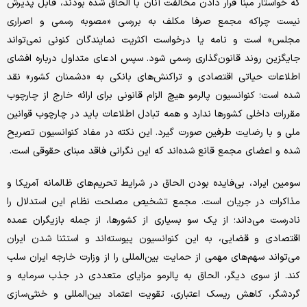
که خواستار مبنا قرار دادن مخالفت آنان با الحاق شده بودند، قابل پذیرش
نیست چراکه مجمع صرفا مکلف به بررسی «مصوبه رسمی و اصراری
مجلس» است و نامه یا درخواست اکثریت نمایندگان کنونی نمی‌تواند
جایگزین روند قانون‌گذاری رسمی شود. سپس ادعای متداول درباره افشای
اطلاعات حیاتی اقتصادی و تراکنش‌های بانکی به «دشمنان کشور» نقد
شده است؛ کنوانسیون پالرمو هیچ الزام قانونی برای ارائه خارج از چارچوب
مقررات داخلی کشورها ندارد و همه تبادل اطلاعات باید در چارچوب قوانین
ملی و با رضایت طرفین صورت گیرد. این نکته در مفاد کنوانسیون تصریح
شده و اعضای مجمع قانع شده‌اند که این نگرانی فاقد مبنای حقوقی است.
سومین ایراد، بی‌فایده ‌بودن الحاق در شرایط تحریم‌های ظالمانه آمریکا و
مذاکرات در جریان است. مجمع تشخیص مصلحت نظام این استدلال را
نادرست می‌داند؛ از یک سو بسیاری از کشورها، از جمله بازیگران عمده
اقتصادی و قضایی، به این کنوانسیون پیوسته‌اند و استثنا شدن ایران
می‌تواند سهم‌های مهمی از حمایت بین‌المللی را از وزارت خارجه ایران سلب
کند. از سوی دیگر، الحاق به پالرمو مزایای متعددی در جذب سرمایه و
گردشگر، کاهش ریسک اعتباری، تقویت اعتماد بین‌المللی و خنثی‌سازی