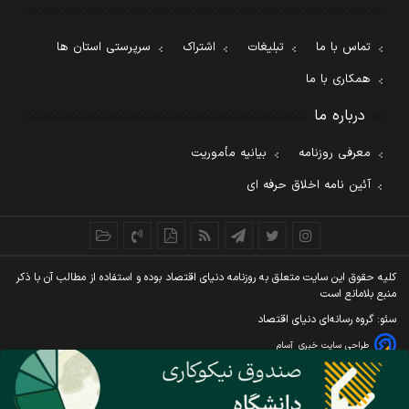
تماس با ما
تبلیغات
اشتراک
سرپرستی استان ها
همکاری با ما
درباره ما
معرفی روزنامه
بیانیه مأموریت
آئین نامه اخلاق حرفه ای
کليه حقوق اين سايت متعلق به روزنامه دنيای اقتصاد بوده و استفاده از مطالب آن با ذکر
منبع بلامانع است
سئو: گروه رسانه‌ای دنیای اقتصاد
طراحی سایت خبری
آسام