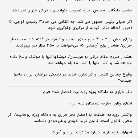
حاجی دلیگانی: مجلس اجازه تصویب کنوانسیون دریای خزر را نمی‌دهد
اگر جلیلی رئیس جمهور می شد، چه اتفاقی می افتاد؟/ رشیدی کوچی: تا
آخرین لحظه تلاش کردیم از درگیری جلوگیری شود
ردپای بیش از ۳ یا ۴ جرم جدی امنیتی و کیفری در گفته های محمدباقر
خرازی/ هشدار برای آن‌هایی که می‌خواهند به ۲۵۰ هزار نفر بپیوندند
هشدار صریح مقام عراقی به عربستان/ موشکها تنها با موشک پاسخ داده
خواهد شد و آتش تنها با آتش مقابله خواهد شد
وقوع چندین انفجار و تیراندازی شدید در نزدیکی مرز‌های ایران/ ماجرا
چیست؟
باقر خرازی به دادگاه ویژه روحانیت احضار شد+ فیلم
ادعای وزارت خارجه عربستان علیه ایران
واکنش روزنامه اطلاعات به احضار باقر خرازی به دادگاه ویژه روحانیت/ اگر
معیار، قانون است، قانون نباید خودی و غیرخودی بشناسد
اظهارات تازه ظریف درباره مذاکرات ایران و آمریکا