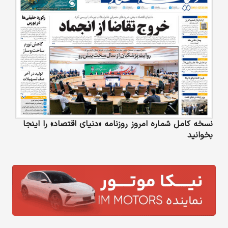
نسخه کامل شماره امروز روزنامه «دنیای‌ اقتصاد» را اینجا
بخوانید