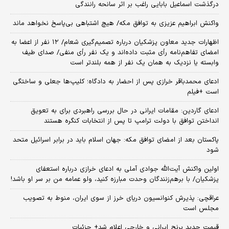
درگذشت اسماعیل بابایی راغب بر اثر سانحه رانندگی
واکنش ابراهیم عزیزی به توافق مکه/ هیچ اشتباهی بی‌پاسخ نخواهد ماند
اظهارات جدید معاون پزشکیان درباره تصمیم‌گیری شعام/ ۱۲ نفر از اعضا به
امضای تفاهم‌نامه رأی مثبت داده‌اند و یک نفر رأی منفی/ صدای طیف
وابسته یا نزدیک به همان یک نفر از همه بلندتر است
ادعای محمدباقر خرازی پس از احضار به دادگاه؛ کلیپ‌ها جعلی و ساختگی
است +فیلم
ادعای گاردین: مقامات ایرانی در حال بررسی راهبردی برای به تعویق
انداختن توافق با دولت ترامپ تا پس از انتخابات کنگره هستند
پاکستان بعد از امضای توافق مکه: جهان اسلام باید در برابر اسرائیل متحد
شود
اولین واکنش آیت‌الله جوادی آملی به ادعای خرازی درباره استعفای
پزشکیان/ با برهم‌زنندگان وحدت مبارزه کنید، ولو عمامه من بر سر او باشد!
عراقچی: پذیرش کنوانسیون دریای خرز از سوی ایران، منوط به تصویب
مجلس است
قیمت جدید برنج ایرانی و خارجی اعلام شد+ جزئیات