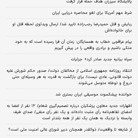
پالایشگاه سیزران هدف حمله قرار گرفت
شرط مهم آمریکا برای لغو محاصره دریایی ایران
ربایش و قتل حمیدرضا رجب‌زاده تایید شد/ ارسال ویدئوی لحظه قتل او
برای خانواده‌اش
پیام عراقچی خطاب به همسایگان؛ زمان آن فرا رسیده است که به خود
متکی باشیم و برادری واقعی را در پیش گیریم
سپاه بیانیه جدید صادر کرد+ جزئیات
انتقاد روزنامه جمهوری اسلامی از مخالفان دولت/ صدور حکم شورش علیه
دولت قانونی، عادی نیست/ برای بازگشت به قدرت به هر وسیله‌ای حتی
دروغ و توطئه متوسل می‌شوند
خواننده پیشکسوت موسیقی ایران بستری شد
اظهارات جدید معاون پزشکیان درباره تصمیم‌گیری شعام/ ۱۲ نفر از اعضا به
امضای تفاهم‌نامه رأی مثبت داده‌اند و یک نفر رأی منفی/ صدای طیف
وابسته یا نزدیک به همان یک نفر از همه بلندتر است
از شایعه تا واقعیت/ ذوالقدر همچنان دبیر شورای ‌عالی امنیت ملی است؟