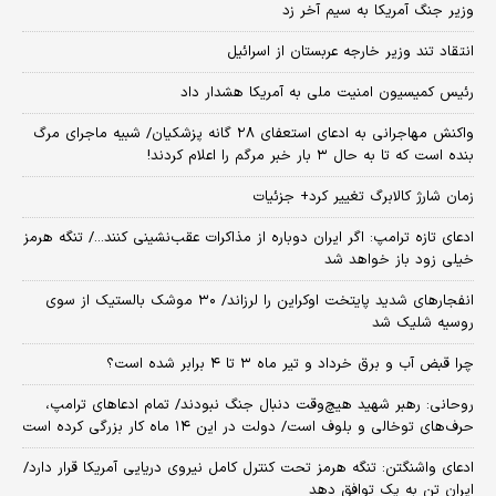
وزیر جنگ آمریکا به سیم آخر زد
انتقاد تند وزیر خارجه عربستان از اسرائیل
رئیس کمیسیون امنیت ملی به آمریکا هشدار داد
واکنش مهاجرانی به ادعای استعفای ۲۸ گانه پزشکیان/ شبیه ماجرای مرگ
بنده است که تا به حال ۳ بار خبر مرگم را اعلام کردند!
زمان شارژ کالابرگ تغییر کرد+ جزئیات
ادعای تازه ترامپ: اگر ایران دوباره از مذاکرات عقب‌نشینی کنند.../ تنگه هرمز
خیلی زود باز خواهد شد
انفجارهای شدید پایتخت اوکراین را لرزاند/ ۳۰ موشک بالستیک از سوی
روسیه شلیک شد
چرا قبض آب و برق خرداد و تیر ماه ۳ تا ۴ برابر شده است؟
روحانی: رهبر شهید هیچ‌وقت دنبال جنگ نبودند/ تمام ادعاهای ترامپ،
حرف‌های توخالی و بلوف است/ دولت در این ۱۴ ماه کار بزرگی کرده است
ادعای واشنگتن: تنگه هرمز تحت کنترل کامل نیروی دریایی آمریکا قرار دارد/
ایران تن به یک توافق دهد