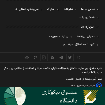
تماس با ما
تبلیغات
اشتراک
سرپرستی استان ها
همکاری با ما
درباره ما
معرفی روزنامه
بیانیه مأموریت
آئین نامه اخلاق حرفه ای
کليه حقوق اين سايت متعلق به روزنامه دنيای اقتصاد بوده و استفاده از مطالب آن با ذکر
منبع بلامانع است
سئو: گروه رسانه‌ای دنیای اقتصاد
طراحی سایت خبری
آسام