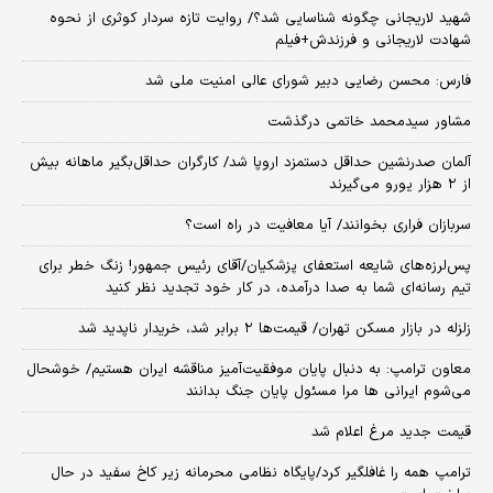
شهید لاریجانی چگونه شناسایی شد؟/ روایت تازه سردار کوثری از نحوه
شهادت لاریجانی و فرزندش+فیلم
فارس: محسن رضایی دبیر شورای عالی امنیت ملی شد
مشاور سیدمحمد خاتمی درگذشت
آلمان صدرنشین حداقل دستمزد اروپا شد/ کارگران حداقل‌بگیر ماهانه بیش
از ۲ هزار یورو می‌گیرند
سربازان فراری بخوانند/ آیا معافیت در راه است؟
پس‌لرزه‌های شایعه استعفای پزشکیان/آقای رئیس جمهور! زنگ خطر برای
تیم رسانه‌ای شما به صدا درآمده، در کار خود تجدید نظر کنید
زلزله در بازار مسکن تهران/ قیمت‌ها ۲ برابر شد، خریدار ناپدید شد
معاون ترامپ: به دنبال پایان موفقیت‌آمیز مناقشه ایران هستیم/ خوشحال
می‌شوم ایرانی ها مرا مسئول پایان جنگ بدانند
قیمت جدید مرغ اعلام شد
ترامپ همه را غافلگیر کرد/پایگاه نظامی محرمانه زیر کاخ سفید در حال