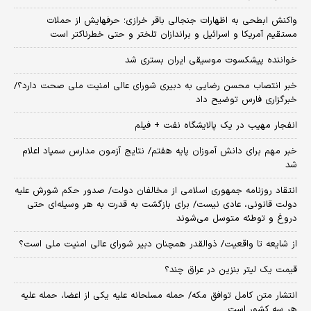
واکنش ابطحی به اظهارات جنجالی باقر خرازی؛ حرفهایش از حملات
مستقیم آمریکا و اسرائیل و براندازان تلختر و حتی خطرناکتر است
خواننده پیشکسوت موسیقی ایران بستری شد
خبر انتصاب محسن رضایی به دبیری شورای عالی امنیت ملی صحت دارد؟/
خبرگزاری فارس توضیح داد
انفجار مهیب در یک پالایشگاه نفت + فیلم
خبر مهم برای دانش آموزان پایه هفتم/ نتایج آزمون مدارس سمپاد اعلام
شد
انتقاد روزنامه جمهوری اسلامی از مخالفان دولت/ صدور حکم شورش علیه
دولت قانونی، عادی نیست/ برای بازگشت به قدرت به هر وسیله‌ای حتی
دروغ و توطئه متوسل می‌شوند
از شایعه تا واقعیت/ ذوالقدر همچنان دبیر شورای ‌عالی امنیت ملی است؟
قیمت یک لیتر بنزین در عراق چند؟
انتشار متن کامل توافق مکه/ حمله مسلحانه علیه یکی از اعضا، حمله علیه
هر سه کشور است