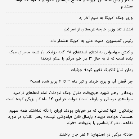
دیدار رئیس ستاد کل نیروهای مسلح عربستان سعودی با فرمانده ارشد
سنتکام
وزیر جنگ آمریکا به سیم آخر زد
انتقاد تند وزیر خارجه عربستان از اسرائیل
رئیس کمیسیون امنیت ملی به آمریکا هشدار داد
واکنش مهاجرانی به ادعای استعفای ۲۸ گانه پزشکیان/ شبیه ماجرای مرگ
بنده است که تا به حال ۳ بار خبر مرگم را اعلام کردند!
زمان شارژ کالابرگ تغییر کرد+ جزئیات
چرا قبض آب و برق خرداد و تیر ماه ۳ تا ۴ برابر شده است؟
روحانی: رهبر شهید هیچ‌وقت دنبال جنگ نبودند/ تمام ادعاهای ترامپ،
حرف‌های توخالی و بلوف است/ دولت در این ۱۴ ماه کار بزرگی کرده است
پزشکیان: تنها کسانی که در خیابان بودند ایران را نگه نداشتند همه سهیم
هستند/ حوادث دی‌ماه پارسال قابل فراموشی نیست/ رهبر انقلاب در مورد
تفاهم، نظر کارشناسی را پذیرفتند +فیلم
حادثه مرگبار در اصفهان؛ ۴ نفر جان باختند