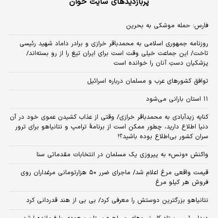
پربازدیدهای سایت خوان
فارس: حمله موشکی به بحرین
روزنامه جمهوری اسلامی به محمدباقر خرازی و برادر داماد شهید رئیسی
تاخت/ این جماعت خیلی وقت است برای ایران تیغ را از رو بسته‌اند/
پزشکیان دستِ آنان را خوانده است
توافق کشورهای عرب و مسلمان درباره اسرائیل
۱۱ استان بارانی می‌شود
کنایه زیدآبادی به محمدباقر خرازی/ وقتی از عذاب کشیدن عموی خود در آن
دنیا اطلاع دارید، چطور ممکن است از برنامهٔ ترامپ و نتانیاهو برای ترور
سران کشور بی‌اطلاع بوده باشید؟!
واکنش «ونس» به پیروزی یک مسلمان در انتخابات مقدماتی سنا
قیمت واقعی مرغ اعلام شد/ ماجرای ضرر ۵۰ هزارتومانی مرغداران روی
فروش هر کیلو مرغ
نتانیاهو بزرگترین دوستش را معرفی کرد/ بی بی از هند قدردانی کرد