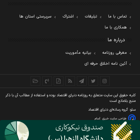
تماس با ما
تبلیغات
اشتراک
سرپرستی استان ها
همکاری با ما
درباره ما
معرفی روزنامه
بیانیه مأموریت
آئین نامه اخلاق حرفه ای
کليه حقوق اين سايت متعلق به روزنامه دنيای اقتصاد بوده و استفاده از مطالب آن با ذکر
منبع بلامانع است
سئو: گروه رسانه‌ای دنیای اقتصاد
طراحی سایت خبری
آسام