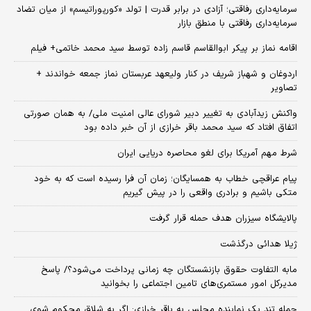
سرمایه‌داری رفاقتی؛ آزادی در برابر قدرت | تولد «کورپوراتیسم» از میان تضاد
سرمایه‌داری رفاقتی با منطق بازار
اقامه نماز بر پیکر ابوالقاسم قاسم زاده توسط سید محمد خاتمی+ فیلم
اردوغان و شهباز شریف در کنار ولیعهد عربستان نماز جمعه خواندند +
تصاویر
واکنش زیدآبادی به تغییر دبیر شورای عالی امنیت ملی/ به همان صورتی
اتفاق افتاد که سید محمد باقر خرازی از آن خبر داده بود
شرط مهم آمریکا برای لغو محاصره دریایی ایران
پیام عراقچی خطاب به همسایگان؛ زمان آن فرا رسیده است که به خود
متکی باشیم و برادری واقعی را در پیش گیریم
پالایشگاه سیزران هدف حمله قرار گرفت
ژیلا هدائی درگذشت
مابه التفاوت حقوق بازنشستگان چه زمانی پرداخت می‌شود؟/ پاسخ
مدیرکل امور مستمری‌های تامین اجتماعی را بخوانید
حمله تند یک نماینده مجلس به باقر خرازی: اگر به شلاق محکوم شوی