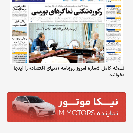
نسخه کامل شماره امروز روزنامه «دنیای‌ اقتصاد» را اینجا
بخوانید