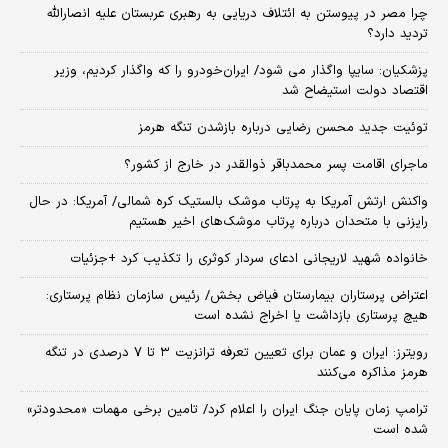
چرا مصر در پیوستن به ائتلاف دریایی به رهبری عربستان علیه انصارالله
تردید دارد؟
پزشکیان: سایپا واگذار می شود/ ایران‌خودرو را که واگذار کردیم، وزیر
اقتصاد دولت استیضاح شد
توئیت جدید محسن رضایی درباره بازشدن تنگه هرمز
ماجرای اقامت پسر محمدباقر ذوالقدر در خارج از کشور؟
واکنش ارتش آمریکا به پرتاب موشک بالستیک کره شمالی/ آمریکا: در حال
رایزنی با متحدان درباره پرتاب موشک‌های اخیر هستیم
خانواده شهید لاریجانی ادعای سردار کوثری را تکذیب کرد +جزئیات
اعتراض پرستاران بیمارستان فیاض بخش/ رئیس سازمان نظام پرستاری:
هیچ پرستاری بازداشت یا اخراج نشده است
رویترز: ایران و عمان برای تعیین تعرفه ترانزیت ۳ تا ۷ درصدی در تنگه
هرمز مذاکره می‌کنند
ترامپ زمان پایان جنگ ایران را اعلام کرد/ تامین برخی مهمات «محدودتر»
شده است