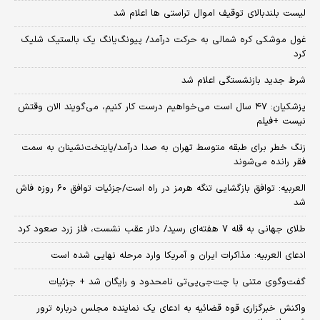
لیست بلندبالای توقیف اموال تراستی ها اعلام شد
غول موشکی کره شمالی به حرکت درآمد/ پیونگ‌یانگ یک بالستیک شلیک
کرد
شرط جدید بازنشستگی اعلام شد
پزشکیان: ۴۷ سال است می‌خواهیم درست کار کنیم، می‌گویند الان وقتش
نیست +فیلم
زنگ خطر برای طبقه متوسط تهران به صدا درآمد/پایتخت‌نشینان به سمت
فقر رانده می‌شوند
العربیه: توافق بازگشایی تنگه هرمز در راه است/جزئیات توافق ۶۰ روزه فاش
شد
طلای جهانی به قله ۷ هفته‌ای رسید/ دلار عقب نشست، فلز زرد صعود کرد
ادعای العربیه: مذاکرات ایران و آمریکا وارد مرحله نهایی شده است
گفت‌وگوی متنی با چت‌جی‌پی‌تی نامحدود و رایگان شد + جزئیات
واکنش خبرگزاری قوه قضائیه به ادعای یک نماینده مجلس درباره ترور