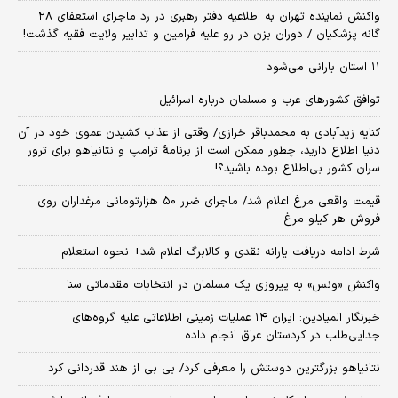
واکنش نماینده تهران به اطلاعیه دفتر رهبری در رد ماجرای استعفای ۲۸
گانه پزشکیان / دوران بزن در رو علیه فرامین و تدابیر ولایت فقیه گذشت!
۱۱ استان بارانی می‌شود
توافق کشورهای عرب و مسلمان درباره اسرائیل
کنایه زیدآبادی به محمدباقر خرازی/ وقتی از عذاب کشیدن عموی خود در آن
دنیا اطلاع دارید، چطور ممکن است از برنامهٔ ترامپ و نتانیاهو برای ترور
سران کشور بی‌اطلاع بوده باشید؟!
قیمت واقعی مرغ اعلام شد/ ماجرای ضرر ۵۰ هزارتومانی مرغداران روی
فروش هر کیلو مرغ
شرط ادامه دریافت یارانه نقدی و کالابرگ اعلام شد+ نحوه استعلام
واکنش «ونس» به پیروزی یک مسلمان در انتخابات مقدماتی سنا
خبرنگار المیادین: ایران ۱۴ عملیات زمینی اطلاعاتی علیه گروه‌های
جدایی‌طلب در کردستان عراق انجام داده
نتانیاهو بزرگترین دوستش را معرفی کرد/ بی بی از هند قدردانی کرد