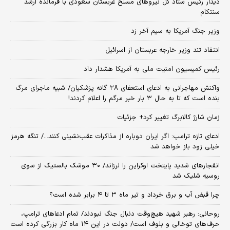
دیدار رئیس ستاد کل نیروهای مسلح عربستان سعودی با فرمانده ارشد
سنتکام
وزیر جنگ آمریکا به سیم آخر زد
انتقاد تند وزیر خارجه عربستان از اسرائیل
رئیس کمیسیون امنیت ملی به آمریکا هشدار داد
واکنش مهاجرانی به ادعای استعفای ۲۸ گانه پزشکیان/ شبیه ماجرای مرگ
بنده است که تا به حال ۳ بار خبر مرگم را اعلام کردند!
زمان شارژ کالابرگ تغییر کرد+ جزئیات
ادعای تازه ترامپ: اگر ایران دوباره از مذاکرات عقب‌نشینی کنند.../ تنگه هرمز
خیلی زود باز خواهد شد
انفجارهای شدید پایتخت اوکراین را لرزاند/ ۳۰ موشک بالستیک از سوی
روسیه شلیک شد
چرا قبض آب و برق خرداد و تیر ماه ۳ تا ۴ برابر شده است؟
روحانی: رهبر شهید هیچ‌وقت دنبال جنگ نبودند/ تمام ادعاهای ترامپ،
حرف‌های توخالی و بلوف است/ دولت در این ۱۴ ماه کار بزرگی کرده است