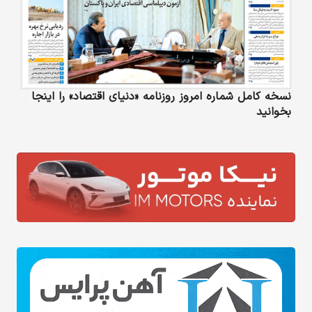
نسخه کامل شماره امروز روزنامه «دنیای‌ اقتصاد» را اینجا
بخوانید