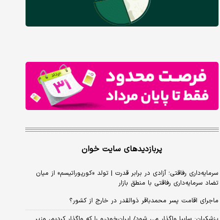
پربازدیدهای سایت خوان
سرمایه‌داری رفاقتی؛ آزادی در برابر قدرت | تولد «کورپوراتیسم» از میان
تضاد سرمایه‌داری رفاقتی با منطق بازار
ماجرای اقامت پسر محمدباقر ذوالقدر در خارج از کشور؟
پزشکیان: سایپا واگذار می شود/ ایران‌خودرو را که واگذار کردیم، وزیر