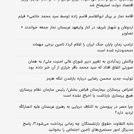
اقتصاد دولت استیضاح شد
اقامه نماز بر پیکر ابوالقاسم قاسم زاده توسط سید محمد خاتمی+ فیلم
اردوغان و شهباز شریف در کنار ولیعهد عربستان نماز جمعه خواندند +
تصاویر
ترامپ زمان پایان جنگ ایران را اعلام کرد/ تامین برخی مهمات
«محدودتر» شده است
واکنش زیدآبادی به تغییر دبیر شورای عالی امنیت ملی/ به همان
صورتی اتفاق افتاد که سید محمد باقر خرازی از آن خبر داده بود
توئیت جدید محسن رضایی درباره بازشدن تنگه هرمز
اعتراض پرستاران بیمارستان فیاض بخش/ رئیس سازمان نظام پرستاری:
هیچ پرستاری بازداشت یا اخراج نشده است
چرا مصر در پیوستن به ائتلاف دریایی به رهبری عربستان علیه انصارالله
تردید دارد؟
مابه التفاوت حقوق بازنشستگان چه زمانی پرداخت می‌شود؟/ پاسخ
مدیرکل امور مستمری‌های تامین اجتماعی را بخوانید