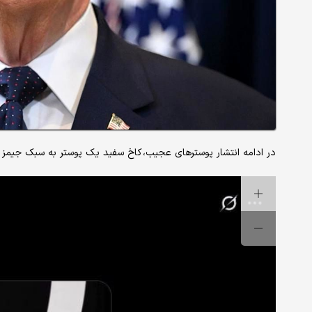
در ادامه انتشار پوسترهای عجیب، کاخ سفید یک پوستر به سبک جیمز با