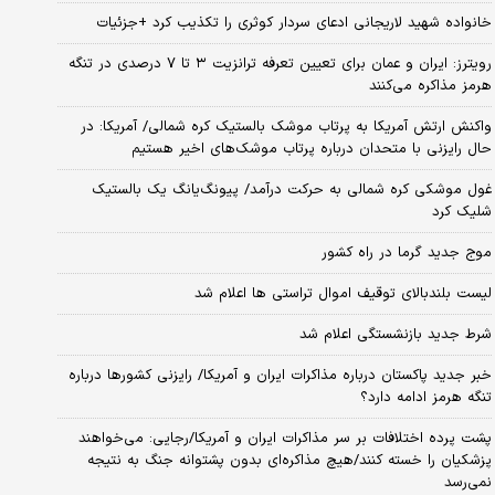
خانواده شهید لاریجانی ادعای سردار کوثری را تکذیب کرد +جزئیات
رویترز: ایران و عمان برای تعیین تعرفه ترانزیت ۳ تا ۷ درصدی در تنگه
هرمز مذاکره می‌کنند
واکنش ارتش آمریکا به پرتاب موشک بالستیک کره شمالی/ آمریکا: در
حال رایزنی با متحدان درباره پرتاب موشک‌های اخیر هستیم
غول موشکی کره شمالی به حرکت درآمد/ پیونگ‌یانگ یک بالستیک
شلیک کرد
موج جدید گرما در راه کشور
لیست بلندبالای توقیف اموال تراستی ها اعلام شد
شرط جدید بازنشستگی اعلام شد
خبر جدید پاکستان درباره مذاکرات ایران و آمریکا/ رایزنی کشورها درباره
تنگه هرمز ادامه دارد؟
پشت پرده اختلافات بر سر مذاکرات ایران و آمریکا/رجایی: می‌خواهند
پزشکیان را خسته کنند/هیچ مذاکره‌ای بدون پشتوانه جنگ به نتیجه
نمی‌رسد