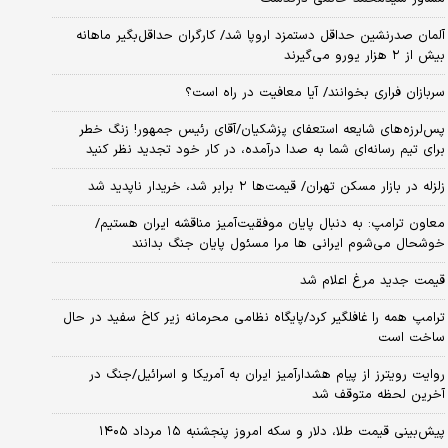
آلمان صدرنشین حداقل دستمزد اروپا شد/ کارگران حداقل‌بگیر ماهانه
بیش از ۲ هزار یورو می‌گیرند
سربازان فراری بخوانند/ آیا معافیت در راه است؟
پس‌لرزه‌های شایعه استعفای پزشکیان/آقای رئیس جمهور! زنگ خطر
برای تیم رسانه‌ای شما به صدا درآمده، در کار خود تجدید نظر کنید
زلزله در بازار مسکن تهران/ قیمت‌ها ۲ برابر شد، خریدار ناپدید شد
معاون ترامپ: به دنبال پایان موفقیت‌آمیز مناقشه ایران هستیم/
خوشحال می‌شوم ایرانی ها مرا مسئول پایان جنگ بدانند
قیمت جدید مرغ اعلام شد
ترامپ همه را غافلگیر کرد/پایگاه نظامی محرمانه زیر کاخ سفید در حال
ساخت است
روایت رویترز از پیام هشدارآمیز ایران به آمریکا و اسرائیل/جنگ در
آخرین لحظه متوقف شد
پیش‌بینی قیمت طلا، دلار و سکه امروز پنجشنبه ۱۵ مرداد ۱۴۰۵