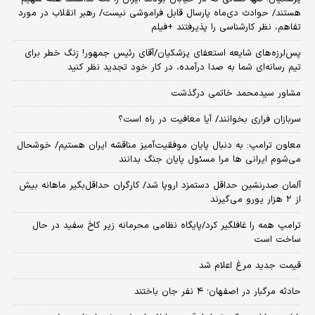
هستند/ حوادث دی‌ماه پارسال قابل فراموشی نیست/ رهبر انقلاب در مورد
تفاهم، نظر کارشناسی را پذیرفتند +فیلم
پس‌لرزه‌های شایعه استعفای پزشکیان/آقای رئیس جمهور! زنگ خطر برای
تیم رسانه‌ای شما به صدا درآمده، در کار خود تجدید نظر کنید
مشاور سیدمحمد خاتمی درگذشت
سربازان فراری بخوانند/ آیا معافیت در راه است؟
معاون ترامپ: به دنبال پایان موفقیت‌آمیز مناقشه ایران هستیم/ خوشحال
می‌شوم ایرانی ها مرا مسئول پایان جنگ بدانند
آلمان صدرنشین حداقل دستمزد اروپا شد/ کارگران حداقل‌بگیر ماهانه بیش
از ۲ هزار یورو می‌گیرند
ترامپ همه را غافلگیر کرد/پایگاه نظامی محرمانه زیر کاخ سفید در حال
ساخت است
قیمت جدید مرغ اعلام شد
حادثه مرگبار در اصفهان؛ ۴ نفر جان باختند