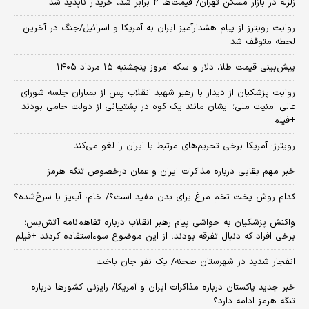
زلزله در بازار مسکن تهران/ قیمت‌ها ۲ برابر شد، خریدار ناپدید شد
روایت رویترز از پیام هشدارآمیز ایران به آمریکا و اسرائیل/جنگ در آخرین
لحظه متوقف شد
پیش‌بینی قیمت طلا، دلار و سکه امروز پنجشنبه ۱۵ مرداد ۱۴۰۵
روایت پزشکیان از دیدار با رهبر شهید انقلاب پس از بمباران جلسه شورای
عالی امنیت ملی؛ ایشان مانند یک کوه در پشتیبانی از دولت حامی بودند
+فیلم
رویترز: آمریکا برخی تحریم‌های مرتبط با ایران را لغو می‌کند
خبر مهم بقایی درباره مذاکرات ایران و عمان درخصوص تنگه هرمز
کدام روش پخت تخم مرغ برای بدن مفید است؟/ خام، آب‌پز یا سرخ‌شده؟
واکنش پزشکیان به حواشی پیام رهبر انقلاب درباره تفاهم‌نامه آتش‌بس؛
برخی افراد که دنبال تفرقه بودند، از این موضوع سوءاستفاده کردند +فیلم
انفجار شدید در شهرستان صحنه/ یک نفر جان باخت
خبر جدید پاکستان درباره مذاکرات ایران و آمریکا/ رایزنی کشورها درباره
تنگه هرمز ادامه دارد؟