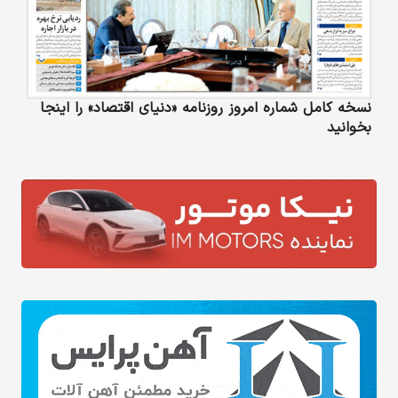
نسخه کامل شماره امروز روزنامه «دنیای‌ اقتصاد» را اینجا
بخوانید