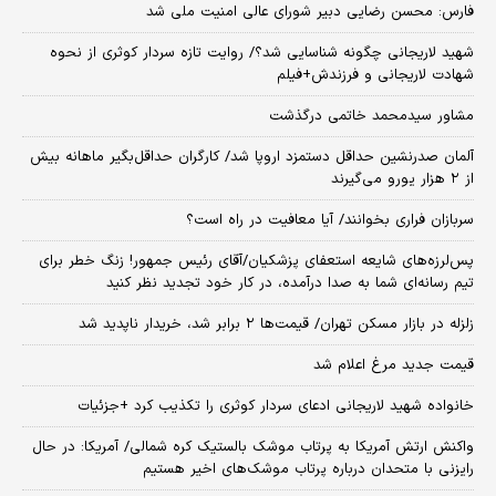
فارس: محسن رضایی دبیر شورای عالی امنیت ملی شد
شهید لاریجانی چگونه شناسایی شد؟/ روایت تازه سردار کوثری از نحوه
شهادت لاریجانی و فرزندش+فیلم
مشاور سیدمحمد خاتمی درگذشت
آلمان صدرنشین حداقل دستمزد اروپا شد/ کارگران حداقل‌بگیر ماهانه بیش
از ۲ هزار یورو می‌گیرند
سربازان فراری بخوانند/ آیا معافیت در راه است؟
پس‌لرزه‌های شایعه استعفای پزشکیان/آقای رئیس جمهور! زنگ خطر برای
تیم رسانه‌ای شما به صدا درآمده، در کار خود تجدید نظر کنید
زلزله در بازار مسکن تهران/ قیمت‌ها ۲ برابر شد، خریدار ناپدید شد
قیمت جدید مرغ اعلام شد
خانواده شهید لاریجانی ادعای سردار کوثری را تکذیب کرد +جزئیات
واکنش ارتش آمریکا به پرتاب موشک بالستیک کره شمالی/ آمریکا: در حال
رایزنی با متحدان درباره پرتاب موشک‌های اخیر هستیم