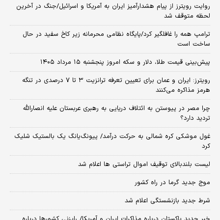
روایت رویترز از پیام هشدارآمیز ایران به آمریکا و اسرائیل/جنگ در آخرین
لحظه متوقف شد
ترامپ همه را غافلگیر کرد/پایگاه نظامی محرمانه زیر کاخ سفید در حال
ساخت است
پیش‌بینی قیمت طلا، دلار و سکه امروز پنجشنبه ۱۵ مرداد ۱۴۰۵
رویترز: ایران و عمان برای تعیین تعرفه ترانزیت ۳ تا ۷ درصدی در تنگه
هرمز مذاکره می‌کنند
چرا مصر در پیوستن به ائتلاف دریایی به رهبری عربستان علیه انصارالله
تردید دارد؟
غول موشکی کره شمالی به حرکت درآمد/ پیونگ‌یانگ یک بالستیک شلیک
کرد
لیست بلندبالای توقیف اموال تراستی ها اعلام شد
موج جدید گرما در راه کشور
شرط جدید بازنشستگی اعلام شد
خبر جدید پاکستان درباره مذاکرات ایران و آمریکا/ رایزنی کشورها درباره