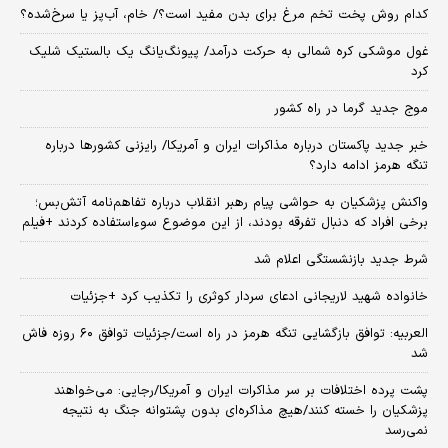
کدام روش پخت تخم مرغ برای بدن مفید است؟/ خام، آب‌پز یا سرخ‌شده؟
غول موشکی کره شمالی به حرکت درآمد/ پیونگ‌یانگ یک بالستیک شلیک
کرد
موج جدید گرما در راه کشور
خبر جدید پاکستان درباره مذاکرات ایران و آمریکا/ رایزنی کشورها درباره
تنگه هرمز ادامه دارد؟
واکنش پزشکیان به حواشی پیام رهبر انقلاب درباره تفاهم‌نامه آتش‌بس؛
برخی افراد که دنبال تفرقه بودند، از این موضوع سوءاستفاده کردند +فیلم
شرط جدید بازنشستگی اعلام شد
خانواده شهید لاریجانی ادعای سردار کوثری را تکذیب کرد +جزئیات
العربیه: توافق بازگشایی تنگه هرمز در راه است/جزئیات توافق ۶۰ روزه فاش
شد
پشت پرده اختلافات بر سر مذاکرات ایران و آمریکا/رجایی: می‌خواهند
پزشکیان را خسته کنند/هیچ مذاکره‌ای بدون پشتوانه جنگ به نتیجه
نمی‌رسد