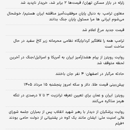
زلزله در بازار مسکن تهران/ قیمت‌ها ۲ برابر شد، خریدار ناپدید شد
معاون ترامپ: به دنبال پایان موفقیت‌آمیز مناقشه ایران هستیم/ خوشحال
می‌شوم ایرانی ها مرا مسئول پایان جنگ بدانند
قیمت جدید مرغ اعلام شد
ترامپ همه را غافلگیر کرد/پایگاه نظامی محرمانه زیر کاخ سفید در حال
ساخت است
روایت رویترز از پیام هشدارآمیز ایران به آمریکا و اسرائیل/جنگ در آخرین
لحظه متوقف شد
حادثه مرگبار در اصفهان؛ ۴ نفر جان باختند
پیش‌بینی قیمت طلا، دلار و سکه امروز پنجشنبه ۱۵ مرداد ۱۴۰۵
رویترز: ایران و عمان برای تعیین تعرفه ترانزیت ۳ تا ۷ درصدی در تنگه
هرمز مذاکره می‌کنند
روایت پزشکیان از دیدار با رهبر شهید انقلاب پس از بمباران جلسه شورای
عالی امنیت ملی؛ ایشان مانند یک کوه در پشتیبانی از دولت حامی بودند
+فیلم