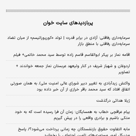
پربازدیدهای سایت خوان
سرمایه‌داری رفاقتی؛ آزادی در برابر قدرت | تولد «کورپوراتیسم» از میان تضاد
سرمایه‌داری رفاقتی با منطق بازار
اقامه نماز بر پیکر ابوالقاسم قاسم زاده توسط سید محمد خاتمی+ فیلم
اردوغان و شهباز شریف در کنار ولیعهد عربستان نماز جمعه خواندند +
تصاویر
واکنش زیدآبادی به تغییر دبیر شورای عالی امنیت ملی/ به همان صورتی
اتفاق افتاد که سید محمد باقر خرازی از آن خبر داده بود
ژیلا هدائی درگذشت
پیام عراقچی خطاب به همسایگان؛ زمان آن فرا رسیده است که به خود
متکی باشیم و برادری واقعی را در پیش گیریم
مابه التفاوت حقوق بازنشستگان چه زمانی پرداخت می‌شود؟/ پاسخ
مدیرکل امور مستمری‌های تامین اجتماعی را بخوانید