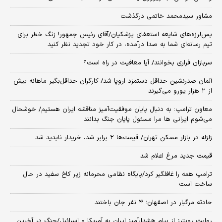
مشاور سیدمحمد خاتمی درگذشت
پس‌لرزه‌های شایعه استعفای پزشکیان/آقای رئیس جمهور! زنگ خطر برای
تیم رسانه‌ای شما به صدا درآمده، در کار خود تجدید نظر کنید
سربازان فراری بخوانند/ آیا معافیت در راه است؟
آلمان صدرنشین حداقل دستمزد اروپا شد/ کارگران حداقل‌بگیر ماهانه بیش
از ۲ هزار یورو می‌گیرند
معاون ترامپ: به دنبال پایان موفقیت‌آمیز مناقشه ایران هستیم/ خوشحال
می‌شوم ایرانی ها مرا مسئول پایان جنگ بدانند
زلزله در بازار مسکن تهران/ قیمت‌ها ۲ برابر شد، خریدار ناپدید شد
قیمت جدید مرغ اعلام شد
ترامپ همه را غافلگیر کرد/پایگاه نظامی محرمانه زیر کاخ سفید در حال
ساخت است
حادثه مرگبار در اصفهان؛ ۴ نفر جان باختند
روایت رویترز از پیام هشدارآمیز ایران به آمریکا و اسرائیل/جنگ در آخرین