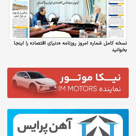
نسخه کامل شماره امروز روزنامه «دنیای‌ اقتصاد» را اینجا
بخوانید