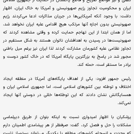
تلفنی و نیز مواضع صریح و قاطع پاکستان در حمایت از جمهوری اسلامی
ایران و محکومیت تجاوز رژیم صهیونیستی و آمریکا به خاک ایران، اظهار
داشت: با وجود آنکه آمریکایی‌ها در جریان مذاکرات ادعا می‌کردند رژیم
صهیونیستی بدون اجازه آنها مرتکب هیچ اقدامی علیه ایران نخواهد شد،
اما از همان ابتدا از این تهاجم حمایت کرده و وقتی مشاهده کردند که
صهیونیست‌ها در رسیدن به اهدافشان ناتوان هستند به شکل مستقیم در
تجاوز نظامی علیه کشورمان مشارکت کردند لذا ایران نیز برغم میل باطنی
مجبور شد در پاسخ به بزرگترین پایگاه آمریکا که در خاک کشور دوست و
برادر ما مستقر است، حمله کند.
رئیس جمهور افزود: یکی از اهداف پایگاه‌های آمریکا در منطقه ایجاد
اختلاف و توطئه بین کشورهای اسلامی است، اما جمهوری اسلامی ایران و
همسایگانش نشان دادند که این توطئه‌ها خللی در دوستی آنها ایجاد
نمی‌کند.
پزشکیان با اظهار امیدواری نسبت به اینکه بتوان از طریق دیپلماسی
مشکلات را حل و فصل کرد، گفت: صرفنظر از هر پیشامدی اطمینان دارم
که وحدت و انسجام کشورهای منطقه با یکدیگر می‌تواند بسترساز تثبیت