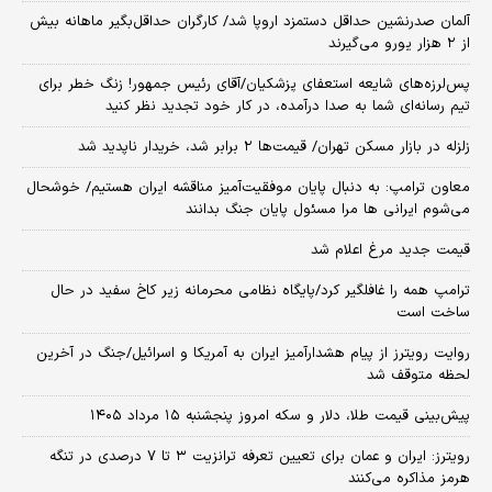
آلمان صدرنشین حداقل دستمزد اروپا شد/ کارگران حداقل‌بگیر ماهانه بیش
از ۲ هزار یورو می‌گیرند
پس‌لرزه‌های شایعه استعفای پزشکیان/آقای رئیس جمهور! زنگ خطر برای
تیم رسانه‌ای شما به صدا درآمده، در کار خود تجدید نظر کنید
زلزله در بازار مسکن تهران/ قیمت‌ها ۲ برابر شد، خریدار ناپدید شد
معاون ترامپ: به دنبال پایان موفقیت‌آمیز مناقشه ایران هستیم/ خوشحال
می‌شوم ایرانی ها مرا مسئول پایان جنگ بدانند
قیمت جدید مرغ اعلام شد
ترامپ همه را غافلگیر کرد/پایگاه نظامی محرمانه زیر کاخ سفید در حال
ساخت است
روایت رویترز از پیام هشدارآمیز ایران به آمریکا و اسرائیل/جنگ در آخرین
لحظه متوقف شد
پیش‌بینی قیمت طلا، دلار و سکه امروز پنجشنبه ۱۵ مرداد ۱۴۰۵
رویترز: ایران و عمان برای تعیین تعرفه ترانزیت ۳ تا ۷ درصدی در تنگه
هرمز مذاکره می‌کنند