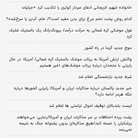
خانواده شهید لاریجانی ادعای سردار کوثری را تکذیب کرد +جزئیات
کدام روش پخت تخم مرغ برای بدن مفید است؟/ خام، آب‌پز یا سرخ‌شده؟
غول موشکی کره شمالی به حرکت درآمد/ پیونگ‌یانگ یک بالستیک شلیک
کرد
موج جدید گرما در راه کشور
واکنش ارتش آمریکا به پرتاب موشک بالستیک کره شمالی/ آمریکا: در حال
رایزنی با متحدان درباره پرتاب موشک‌های اخیر هستیم
شرط جدید بازنشستگی اعلام شد
خبر جدید پاکستان درباره مذاکرات ایران و آمریکا/ رایزنی کشورها درباره
تنگه هرمز ادامه دارد؟
لیست بلندبالای توقیف اموال تراستی ها اعلام شد
پشت پرده اختلافات بر سر مذاکرات ایران و آمریکا/رجایی: می‌خواهند
پزشکیان را خسته کنند/هیچ مذاکره‌ای بدون پشتوانه جنگ به نتیجه
نمی‌رسد