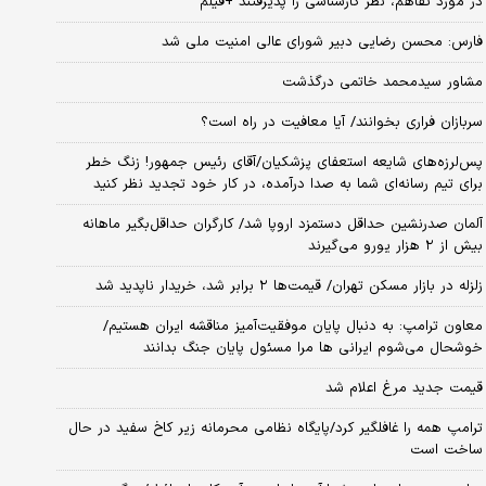
در مورد تفاهم، نظر کارشناسی را پذیرفتند +فیلم
فارس: محسن رضایی دبیر شورای عالی امنیت ملی شد
مشاور سیدمحمد خاتمی درگذشت
سربازان فراری بخوانند/ آیا معافیت در راه است؟
پس‌لرزه‌های شایعه استعفای پزشکیان/آقای رئیس جمهور! زنگ خطر
برای تیم رسانه‌ای شما به صدا درآمده، در کار خود تجدید نظر کنید
آلمان صدرنشین حداقل دستمزد اروپا شد/ کارگران حداقل‌بگیر ماهانه
بیش از ۲ هزار یورو می‌گیرند
زلزله در بازار مسکن تهران/ قیمت‌ها ۲ برابر شد، خریدار ناپدید شد
معاون ترامپ: به دنبال پایان موفقیت‌آمیز مناقشه ایران هستیم/
خوشحال می‌شوم ایرانی ها مرا مسئول پایان جنگ بدانند
قیمت جدید مرغ اعلام شد
ترامپ همه را غافلگیر کرد/پایگاه نظامی محرمانه زیر کاخ سفید در حال
ساخت است