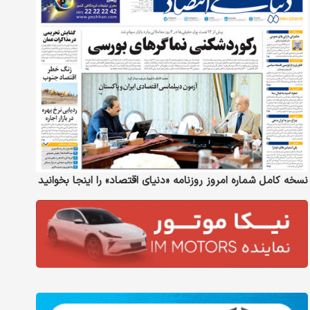
نسخه کامل شماره امروز روزنامه «دنیای‌ اقتصاد» را اینجا بخوانید