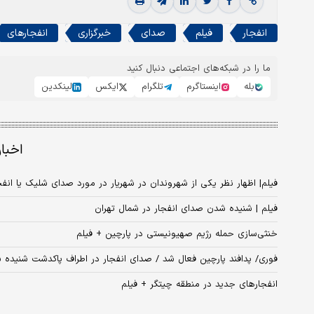
انفجار
فیلم
صدای
خبرگزاری
انفجارهای
ما را در شبکه‌های اجتماعی دنبال کنید
بله
اینستاگرم
تلگرام
ایکس
لینکدین
اخبا
فیلم| اظهار نظر یکی از شهروندان در شهریار در مورد صدای شلیک یا انفج
فیلم | شنیده شدن صدای انفجار در شمال تهران
خنثی‌سازی حمله رژیم صهیونیستی در پارچین + فیلم
فوری/ پدافند پارچین فعال شد / صدای انفجار در اطراف پاکدشت شنیده 
انفجارهای جدید در منطقه چیتگر + فیلم