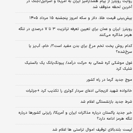
روایت رویترز از پیام هشدارآمیز ایران به آمریکا و اسرائیل/جنگ در
آخرین لحظه متوقف شد
پیش‌بینی قیمت طلا، دلار و سکه امروز پنجشنبه ۱۵ مرداد ۱۴۰۵
رویترز: ایران و عمان برای تعیین تعرفه ترانزیت ۳ تا ۷ درصدی در تنگه
هرمز مذاکره می‌کنند
کدام روش پخت تخم مرغ برای بدن مفید است؟/ خام، آب‌پز یا
سرخ‌شده؟
غول موشکی کره شمالی به حرکت درآمد/ پیونگ‌یانگ یک بالستیک
شلیک کرد
موج جدید گرما در راه کشور
خانواده شهید لاریجانی ادعای سردار کوثری را تکذیب کرد +جزئیات
شرط جدید بازنشستگی اعلام شد
خبر جدید پاکستان درباره مذاکرات ایران و آمریکا/ رایزنی کشورها درباره
تنگه هرمز ادامه دارد؟
لیست بلندبالای توقیف اموال تراستی ها اعلام شد