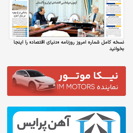
نسخه کامل شماره امروز روزنامه «دنیای‌ اقتصاد» را اینجا
بخوانید