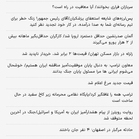
سربازان فراری بخوانند/ آیا معافیت در راه است؟
پس‌لرزه‌های شایعه استعفای پزشکیان/آقای رئیس جمهور! زنگ خطر برای
تیم رسانه‌ای شما به صدا درآمده، در کار خود تجدید نظر کنید
آلمان صدرنشین حداقل دستمزد اروپا شد/ کارگران حداقل‌بگیر ماهانه بیش
از ۲ هزار یورو می‌گیرند
زلزله در بازار مسکن تهران/ قیمت‌ها ۲ برابر شد، خریدار ناپدید شد
معاون ترامپ: به دنبال پایان موفقیت‌آمیز مناقشه ایران هستیم/ خوشحال
می‌شوم ایرانی ها مرا مسئول پایان جنگ بدانند
قیمت جدید مرغ اعلام شد
ترامپ همه را غافلگیر کرد/پایگاه نظامی محرمانه زیر کاخ سفید در حال
ساخت است
روایت رویترز از پیام هشدارآمیز ایران به آمریکا و اسرائیل/جنگ در آخرین
لحظه متوقف شد
حادثه مرگبار در اصفهان؛ ۴ نفر جان باختند