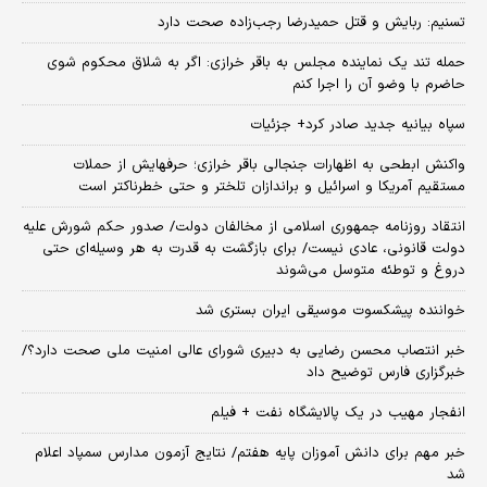
تسنیم: ربایش و قتل حمیدرضا رجب‌زاده صحت دارد
حمله تند یک نماینده مجلس به باقر خرازی: اگر به شلاق محکوم شوی
حاضرم با وضو آن را اجرا کنم
سپاه بیانیه جدید صادر کرد+ جزئیات
واکنش ابطحی به اظهارات جنجالی باقر خرازی؛ حرفهایش از حملات
مستقیم آمریکا و اسرائیل و براندازان تلختر و حتی خطرناکتر است
انتقاد روزنامه جمهوری اسلامی از مخالفان دولت/ صدور حکم شورش علیه
دولت قانونی، عادی نیست/ برای بازگشت به قدرت به هر وسیله‌ای حتی
دروغ و توطئه متوسل می‌شوند
خواننده پیشکسوت موسیقی ایران بستری شد
خبر انتصاب محسن رضایی به دبیری شورای عالی امنیت ملی صحت دارد؟/
خبرگزاری فارس توضیح داد
انفجار مهیب در یک پالایشگاه نفت + فیلم
خبر مهم برای دانش آموزان پایه هفتم/ نتایج آزمون مدارس سمپاد اعلام
شد