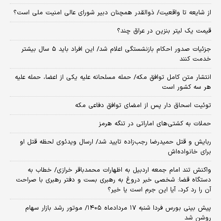
از شایعه تا واقعیت/ ذوالقدر همچنان دبیر شورای ‌عالی امنیت ملی است؟
قیمت یک لیتر بنزین در عراق چند؟
جزئیات صدور احکام بازنشستگی اعلام شد/ این افراد باید ۵ سال بیشتر
خدمت کنند
انتشار متن کامل توافق مکه/ حمله مسلحانه علیه یکی از اعضا، حمله علیه
هر سه کشور است
توئیت اسحاق دار پس از امضای توافق دفاعی مکه
حملات به کشتی‌های اماراتی در تنگه هرمز
ربایش و قتل حمیدرضا رجب‌زاده تایید شد/ ارسال ویدئوی لحظه قتل او
برای خانواده‌اش
واکنش تند امام جمعه اردبیل به اظهارات محمدباقر خرازی/ خطاب به
دستگاه قضا: شخصی خبر دروغ به رهبری بست و دفتر رهبری با صراحت
آن را رد کرد، آیا این جرم است یا خیر؟
پیش بینی بورس فردا شنبه ۱۷ مردادماه ۱۴۰۵/ موتور رشد بازار سهام
روشن شد