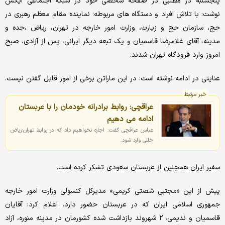
پنجشنبه در مطلبی در صفحه شخصی خود در شبکه اجتماعی ایکس
نوشت: با تلاش افراد و دستگاه های مربوطه؛ نماینده مقام معظم رهبری در
حج، سازمان حج و زیارت، ‌وزارت امور خارجه در تهران، ریاض ،جده و
مدینه، آقای غلامرضا قاسمیان و یک تبعه دیگر ایرانی، پس از آزادی، صبح
امروز وارد فرودگاه تهران شدند.
عنایتی در ادامه نوشته است: در این ماراتن برخی از امور قابل گفتن نیست.
خبر مرتبط
عراقچی: روابط برادرانه خودمان را با عربستان
ادامه می دهیم
عباس عراقچی گفت: اجازه نخواهیم داد که در روابط تهران-ریاض
خللی وارد شود.
سفیر ایران همچنین از عربستان سعودی تشکر کرده است.
پیش از این «مجتبی شصتی کریمی» ­مدیرکل کنسولی وزارت امور خارجه
جمهوری اسلامی ایران که در عربستان حضور دارد، اعلام کرد: آقایان
قاسمیان و ندیمی، ۲ شهروند بازداشت شده کشورمان در مدینه منوره، آزاد