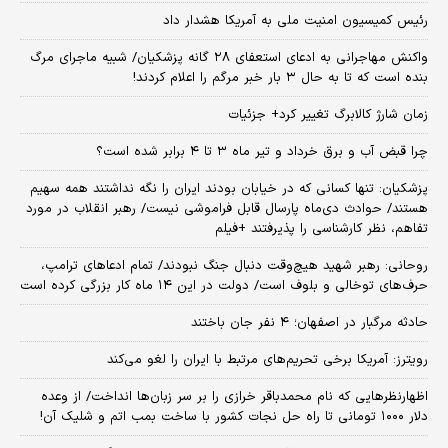
رئیس کمیسیون امنیت ملی به آمریکا هشدار داد
واکنش مهاجرانی به ادعای استعفای ۲۸ گانه پزشکیان/ شبیه ماجرای مرگ
بنده است که تا به حال ۳ بار خبر مرگم را اعلام کردند!
زمان شارژ کالابرگ تغییر کرد+ جزئیات
چرا قبض آب و برق خرداد و تیر ماه ۳ تا ۴ برابر شده است؟
پزشکیان: تنها کسانی که در خیابان بودند ایران را نگه نداشتند همه سهیم
هستند/ حوادث دی‌ماه پارسال قابل فراموشی نیست/ رهبر انقلاب در مورد
تفاهم، نظر کارشناسی را پذیرفتند +فیلم
روحانی: رهبر شهید هیچ‌وقت دنبال جنگ نبودند/ تمام ادعاهای ترامپ،
حرف‌های توخالی و بلوف است/ دولت در این ۱۴ ماه کار بزرگی کرده است
حادثه مرگبار در اصفهان؛ ۴ نفر جان باختند
رویترز: آمریکا برخی تحریم‌های مرتبط با ایران را لغو می‌کند
اظهارنظرهایی که نام محمدباقر خرازی را بر سر زبان‌ها انداخت/ از وعده
دلار ۱۰۰۰ تومانی تا راه حل نجات کشور با ساخت بمب اتم و شلیک آن!