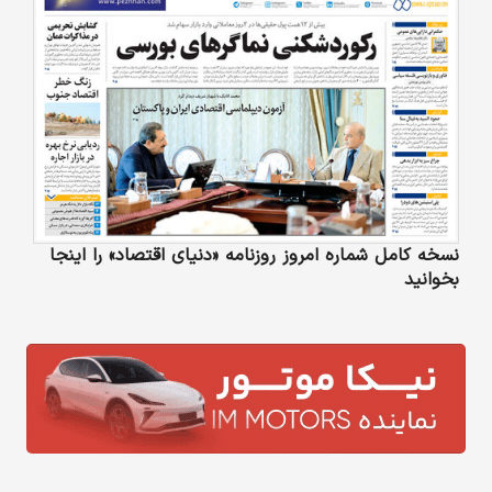
نسخه کامل شماره امروز روزنامه «دنیای‌ اقتصاد» را اینجا
بخوانید