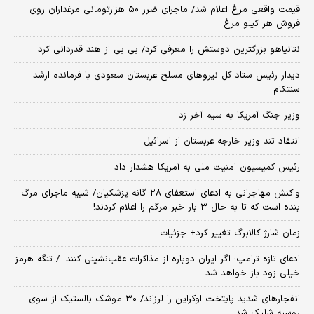
قیمت واقعی مرغ اعلام شد/ ماجرای ضرر ۵۰ هزارتومانی مرغداران روی
فروش هر کیلو مرغ
نتانیاهو بزرگترین دوستش را معرفی کرد/ بی بی از هند قدردانی کرد
دیدار رئیس ستاد کل نیروهای مسلح عربستان سعودی با فرمانده ارشد
سنتکام
وزیر جنگ آمریکا به سیم آخر زد
انتقاد تند وزیر خارجه عربستان از اسرائیل
رئیس کمیسیون امنیت ملی به آمریکا هشدار داد
واکنش مهاجرانی به ادعای استعفای ۲۸ گانه پزشکیان/ شبیه ماجرای مرگ
بنده است که تا به حال ۳ بار خبر مرگم را اعلام کردند!
زمان شارژ کالابرگ تغییر کرد+ جزئیات
ادعای تازه ترامپ: اگر ایران دوباره از مذاکرات عقب‌نشینی کنند.../ تنگه هرمز
خیلی زود باز خواهد شد
انفجارهای شدید پایتخت اوکراین را لرزاند/ ۳۰ موشک بالستیک از سوی
روسیه شلیک شد