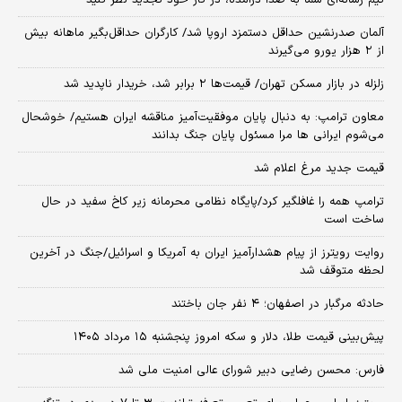
تیم رسانه‌ای شما به صدا درآمده، در کار خود تجدید نظر کنید
آلمان صدرنشین حداقل دستمزد اروپا شد/ کارگران حداقل‌بگیر ماهانه بیش
از ۲ هزار یورو می‌گیرند
زلزله در بازار مسکن تهران/ قیمت‌ها ۲ برابر شد، خریدار ناپدید شد
معاون ترامپ: به دنبال پایان موفقیت‌آمیز مناقشه ایران هستیم/ خوشحال
می‌شوم ایرانی ها مرا مسئول پایان جنگ بدانند
قیمت جدید مرغ اعلام شد
ترامپ همه را غافلگیر کرد/پایگاه نظامی محرمانه زیر کاخ سفید در حال
ساخت است
روایت رویترز از پیام هشدارآمیز ایران به آمریکا و اسرائیل/جنگ در آخرین
لحظه متوقف شد
حادثه مرگبار در اصفهان؛ ۴ نفر جان باختند
پیش‌بینی قیمت طلا، دلار و سکه امروز پنجشنبه ۱۵ مرداد ۱۴۰۵
فارس: محسن رضایی دبیر شورای عالی امنیت ملی شد