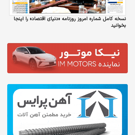
نسخه کامل شماره امروز روزنامه «دنیای‌ اقتصاد» را اینجا
بخوانید