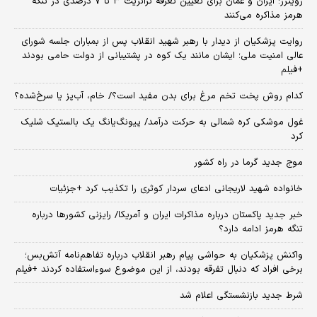
رویترز: ایران و عمان برای تعیین تعرفه ترانزیت ۳ تا ۷ درصدی در تنگه
هرمز مذاکره می‌کنند
روایت پزشکیان از دیدار با رهبر شهید انقلاب پس از بمباران جلسه شورای
عالی امنیت ملی؛ ایشان مانند یک کوه در پشتیبانی از دولت حامی بودند
+فیلم
کدام روش پخت تخم مرغ برای بدن مفید است؟/ خام، آب‌پز یا سرخ‌شده؟
غول موشکی کره شمالی به حرکت درآمد/ پیونگ‌یانگ یک بالستیک شلیک
کرد
موج جدید گرما در راه کشور
خانواده شهید لاریجانی ادعای سردار کوثری را تکذیب کرد +جزئیات
خبر جدید پاکستان درباره مذاکرات ایران و آمریکا/ رایزنی کشورها درباره
تنگه هرمز ادامه دارد؟
واکنش پزشکیان به حواشی پیام رهبر انقلاب درباره تفاهم‌نامه آتش‌بس؛
برخی افراد که دنبال تفرقه بودند، از این موضوع سوءاستفاده کردند +فیلم
شرط جدید بازنشستگی اعلام شد