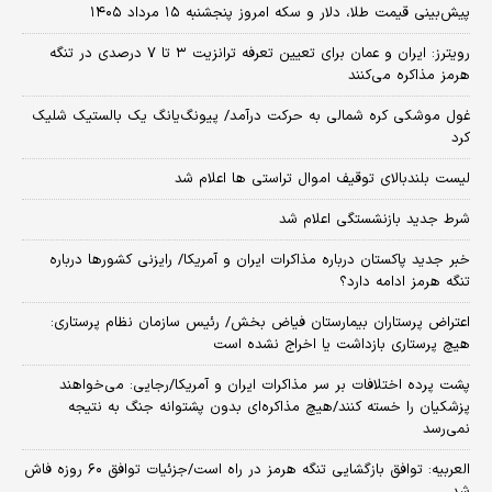
پیش‌بینی قیمت طلا، دلار و سکه امروز پنجشنبه ۱۵ مرداد ۱۴۰۵
رویترز: ایران و عمان برای تعیین تعرفه ترانزیت ۳ تا ۷ درصدی در تنگه
هرمز مذاکره می‌کنند
غول موشکی کره شمالی به حرکت درآمد/ پیونگ‌یانگ یک بالستیک شلیک
کرد
لیست بلندبالای توقیف اموال تراستی ها اعلام شد
شرط جدید بازنشستگی اعلام شد
خبر جدید پاکستان درباره مذاکرات ایران و آمریکا/ رایزنی کشورها درباره
تنگه هرمز ادامه دارد؟
اعتراض پرستاران بیمارستان فیاض بخش/ رئیس سازمان نظام پرستاری:
هیچ پرستاری بازداشت یا اخراج نشده است
پشت پرده اختلافات بر سر مذاکرات ایران و آمریکا/رجایی: می‌خواهند
پزشکیان را خسته کنند/هیچ مذاکره‌ای بدون پشتوانه جنگ به نتیجه
نمی‌رسد
العربیه: توافق بازگشایی تنگه هرمز در راه است/جزئیات توافق ۶۰ روزه فاش