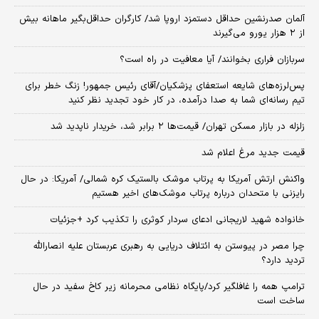
آلمان صدرنشین حداقل دستمزد اروپا شد/ کارگران حداقل‌بگیر ماهانه بیش
از ۲ هزار یورو می‌گیرند
سربازان فراری بخوانند/ آیا معافیت در راه است؟
پس‌لرزه‌های شایعه استعفای پزشکیان/آقای رئیس جمهور! زنگ خطر برای
تیم رسانه‌ای شما به صدا درآمده، در کار خود تجدید نظر کنید
زلزله در بازار مسکن تهران/ قیمت‌ها ۲ برابر شد، خریدار ناپدید شد
قیمت جدید مرغ اعلام شد
واکنش ارتش آمریکا به پرتاب موشک بالستیک کره شمالی/ آمریکا: در حال
رایزنی با متحدان درباره پرتاب موشک‌های اخیر هستیم
خانواده شهید لاریجانی ادعای سردار کوثری را تکذیب کرد +جزئیات
چرا مصر در پیوستن به ائتلاف دریایی به رهبری عربستان علیه انصارالله
تردید دارد؟
ترامپ همه را غافلگیر کرد/پایگاه نظامی محرمانه زیر کاخ سفید در حال
ساخت است