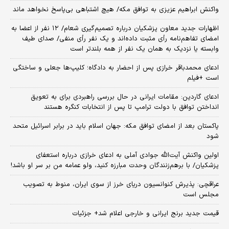
واکنش ابراهیم عزیزی به توافق مکه/ هیچ اشتباهی بی‌پاسخ نخواهد ماند
اظهارات جدید معاون پزشکیان درباره تصمیم‌گیری شعام/ ۱۲ نفر از اعضا به
امضای تفاهم‌نامه رأی مثبت داده‌اند و یک نفر رأی منفی/ صدای طیف
وابسته یا نزدیک به همان یک نفر از همه بلندتر است
ادعای محمدباقر خرازی پس از احضار به دادگاه؛ کلیپ‌ها جعلی و ساختگی
است +فیلم
ادعای گاردین: مقامات ایرانی در حال بررسی راهبردی برای به تعویق
انداختن توافق با دولت ترامپ تا پس از انتخابات کنگره هستند
پاکستان بعد از امضای توافق مکه: جهان اسلام باید در برابر اسرائیل متحد
شود
اولین واکنش آیت‌الله جوادی آملی به ادعای خرازی درباره استعفای
پزشکیان/ با برهم‌زنندگان وحدت مبارزه کنید، ولو عمامه من بر سر او باشد!
عراقچی: پذیرش کنوانسیون دریای خرز از سوی ایران، منوط به تصویب
مجلس است
قیمت جدید برنج ایرانی و خارجی اعلام شد+ جزئیات