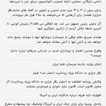
حاجی دلیگانی: مجلس اجازه تصویب کنوانسیون دریای خزر را نمی‌دهد
ردپای بیش از ۳ یا ۴ جرم جدی امنیتی و کیفری در گفته های محمدباقر
خرازی/ هشدار برای آن‌هایی که می‌خواهند به ۲۵۰ هزار نفر بپیوندند
اگر جلیلی رئیس جمهور می شد، چه اتفاقی می افتاد؟/ رشیدی کوچی: تا
آخرین لحظه تلاش کردیم از درگیری جلوگیری شود
هشدار صریح مقام عراقی به عربستان/ موشکها تنها با موشک پاسخ داده
خواهد شد و آتش تنها با آتش مقابله خواهد شد
وقوع چندین انفجار و تیراندازی شدید در نزدیکی مرز‌های ایران/ ماجرا
چیست؟
ادعای وزارت خارجه عربستان علیه ایران
باقر خرازی به دادگاه ویژه روحانیت احضار شد+ فیلم
واکنش روزنامه اطلاعات به احضار باقر خرازی به دادگاه ویژه روحانیت/ اگر
معیار، قانون است، قانون نباید خودی و غیرخودی بشناسد
اظهارات تازه ظریف درباره مذاکرات ایران و آمریکا
راه‌حل روسیه برای پایان جنگ ایران و آمریکا/ اولیانوف چه پیشنهادی مطرح