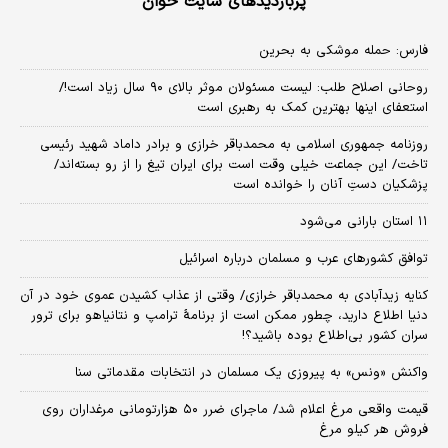
پربازدیدهای سایت خوان
فارس: حمله موشکی به بحرین
روحانی اصلاح طلب: ‌لیست مسئولان موثر بالای ۹۰ سال زیاد است!/
استعفای اینها بهترین کمک به رهبری است
روزنامه جمهوری اسلامی به محمدباقر خرازی و برادر داماد شهید رئیسی
تاخت/ این جماعت خیلی وقت است برای ایران تیغ را از رو بسته‌اند/
پزشکیان دستِ آنان را خوانده است
۱۱ استان بارانی می‌شود
توافق کشورهای عرب و مسلمان درباره اسرائیل
کنایه زیدآبادی به محمدباقر خرازی/ وقتی از عذاب کشیدن عموی خود در آن
دنیا اطلاع دارید، چطور ممکن است از برنامهٔ ترامپ و نتانیاهو برای ترور
سران کشور بی‌اطلاع بوده باشید؟!
واکنش «ونس» به پیروزی یک مسلمان در انتخابات مقدماتی سنا
قیمت واقعی مرغ اعلام شد/ ماجرای ضرر ۵۰ هزارتومانی مرغداران روی
فروش هر کیلو مرغ