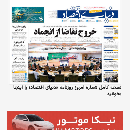
نسخه کامل شماره امروز روزنامه «دنیای‌ اقتصاد» را اینجا
بخوانید