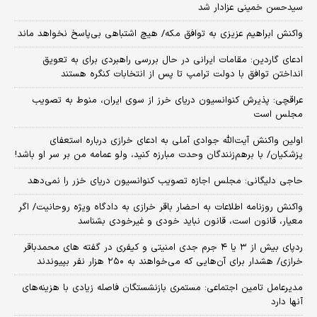
سیدحسن خمینی عزادار شد
واکنش ابراهیم عزیزی به توافق مکه/ هیچ اشتباهی بی‌پاسخ نخواهد ماند
ادعای گاردین: مقامات ایرانی در حال بررسی راهبردی برای به تعویق
انداختن توافق با دولت ترامپ تا پس از انتخابات کنگره هستند
عراقچی: پذیرش کنوانسیون دریای خرز از سوی ایران، منوط به تصویب
مجلس است
اولین واکنش آیت‌الله جوادی آملی به ادعای خرازی درباره استعفای
پزشکیان/ با برهم‌زنندگان وحدت مبارزه کنید، ولو عمامه من بر سر او باشد!
حاجی دلیگانی: مجلس اجازه تصویب کنوانسیون دریای خزر را نمی‌دهد
واکنش روزنامه اطلاعات به احضار باقر خرازی به دادگاه ویژه روحانیت/ اگر
معیار، قانون است، قانون نباید خودی و غیرخودی بشناسد
ردپای بیش از ۳ یا ۴ جرم جدی امنیتی و کیفری در گفته های محمدباقر
خرازی/ هشدار برای آن‌هایی که می‌خواهند به ۲۵۰ هزار نفر بپیوندند
مدیرعامل تامین اجتماعی: مستمری بازنشستگان فاصله زیادی با هزینه‌های
آنها دارد