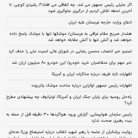
اگر جلیلی رئیس جمهور می شد، چه اتفاقی می افتاد؟/ رشیدی کوچی: تا
آخرین لحظه تلاش کردیم از درگیری جلوگیری شود
ادعای وزارت خارجه عربستان علیه ایران
هشدار صریح مقام عراقی به عربستان/ موشکها تنها با موشک پاسخ داده
خواهد شد و آتش تنها با آتش مقابله خواهد شد
تسنیم خبر انتصاب محسن رضایی در شورای عالی امنیت ملی را حذف کرد
خبر مهم برای متقاضیان خرید خودرو/ این خودرو ۸۰ میلیون ارزان شد
اظهارات تازه ظریف درباره مذاکرات ایران و آمریکا
اظهارات رئیس جمهور اوکراین درباره ساخت موشک پاتریوت
راه‌حل روسیه برای پایان جنگ ایران و آمریکا/ اولیانوف چه پیشنهادی مطرح
کرد؟
زئیس سازمان هواپیمایی: گزارش ورود هواگردها ٣٠ دقیقه قبل از حمله به
بیت رهبری صحت ندارد
روایت پزشکیان از جلسه با رهبر شهید انقلاب درباره استیضاح وزرا/ عده‌ای